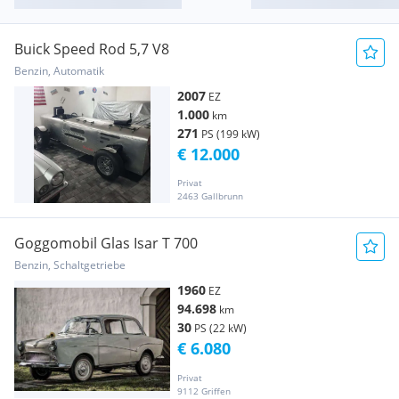
Buick Speed Rod 5,7 V8
Benzin, Automatik
2007
EZ
1.000
km
271
PS (199 kW)
€ 12.000
Privat
2463 Gallbrunn
Goggomobil Glas Isar T 700
Benzin, Schaltgetriebe
1960
EZ
94.698
km
30
PS (22 kW)
€ 6.080
Privat
9112 Griffen