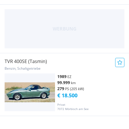
TVR 400SE (Tasmin)
Benzin, Schaltgetriebe
1989
EZ
99.999
km
279
PS (205 kW)
€ 18.500
Privat
7072 Mörbisch am See