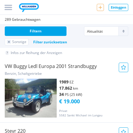
Einloggen
289 Gebrauchtwagen
Filtern
Sonstige
Filter zurücksetzen
Infos zur Reihung der Anzeigen
VW Buggy Ledl Europa 2001 Strandbuggy
Benzin, Schaltgetriebe
1989
EZ
17.862
km
34
PS (25 kW)
€ 19.000
Privat
5582 Sankt Michael im Lungau
Steyr 220