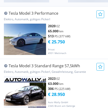
Tesla Model 3 Performance
Elektro, Automatik, gültiges Pickerl
2020
EZ
65.000
km
513
PS (377 kW)
€ 25.750
Privat
4931 Mettmach
Tesla Model 3 Standard Range 57,5kWh
Elektro, Automatik, gültiges Pickerl, Gewährleistung, Garantie
2023
EZ
63.000
km
306
PS (225 kW)
€ 28.950
Auto Wally GmbH
2345 Brunn am Gebirge