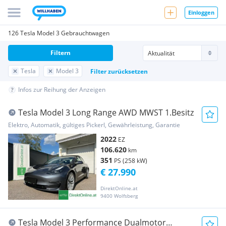
Einloggen
126 Tesla Model 3 Gebrauchtwagen
Filtern
Tesla
Model 3
Filter zurücksetzen
Infos zur Reihung der Anzeigen
Tesla Model 3 Long Range AWD MWST 1.Besitz
Elektro, Automatik, gültiges Pickerl, Gewährleistung, Garantie
2022
EZ
106.620
km
351
PS (258 kW)
€ 27.990
DirektOnline.at
9400 Wolfsberg
Tesla Model 3 Performance Dualmotor