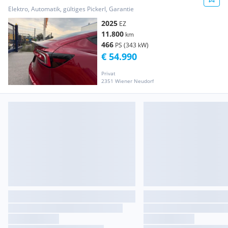
Allradantrieb
Elektro, Automatik, gültiges Pickerl, Garantie
2025
EZ
11.800
km
466
PS (343 kW)
€ 54.990
Privat
2351 Wiener Neudorf