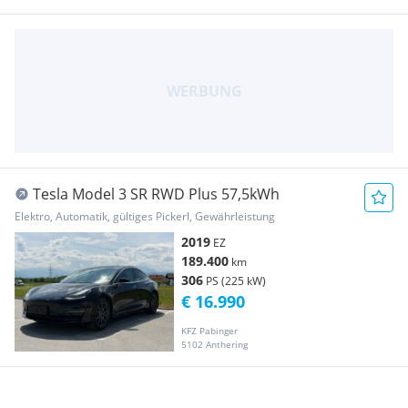
Tesla Model 3 SR RWD Plus 57,5kWh
Elektro, Automatik, gültiges Pickerl, Gewährleistung
2019
EZ
189.400
km
306
PS (225 kW)
€ 16.990
KFZ Pabinger
5102 Anthering