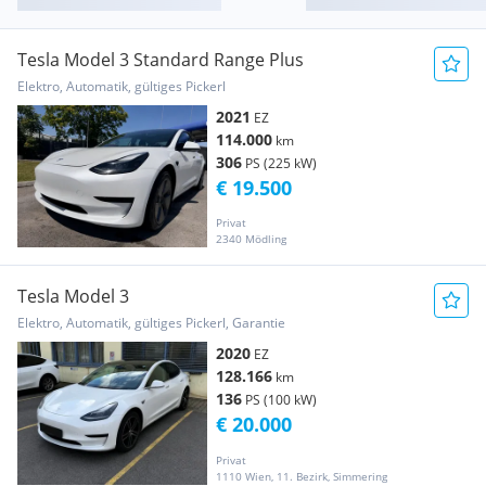
Tesla Model 3 Standard Range Plus
Elektro, Automatik, gültiges Pickerl
2021
EZ
114.000
km
306
PS (225 kW)
€ 19.500
Privat
2340 Mödling
Tesla Model 3
Elektro, Automatik, gültiges Pickerl, Garantie
2020
EZ
128.166
km
136
PS (100 kW)
€ 20.000
Privat
1110 Wien, 11. Bezirk, Simmering