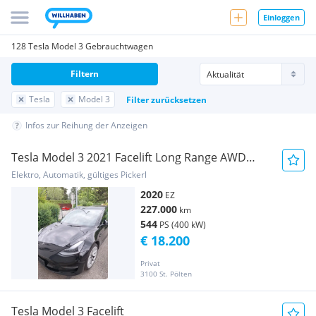
Einloggen
128 Tesla Model 3 Gebrauchtwagen
Filtern
Tesla
Model 3
Filter zurücksetzen
Infos zur Reihung der Anzeigen
Tesla Model 3 2021 Facelift Long Range AWD
75kWh
Elektro, Automatik, gültiges Pickerl
2020
EZ
227.000
km
544
PS (400 kW)
€ 18.200
Privat
3100 St. Pölten
Tesla Model 3 Facelift