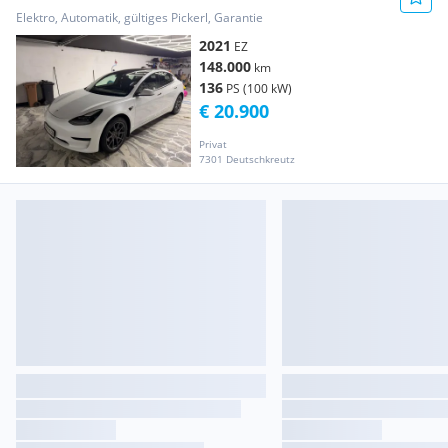
Elektro, Automatik, gültiges Pickerl, Garantie
2021
EZ
148.000
km
136
PS (100 kW)
€ 20.900
Privat
7301 Deutschkreutz