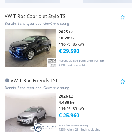
VW T-Roc Cabriolet Style TSI
Benzin, Schaltgetriebe, Gewährleistung
2025
EZ
10.289
km
116
PS (85 kW)
€ 29.590
Autohaus Bad Leonfelden GmbH
4190 Bad Leonfelden
VW T-Roc Friends TSI
Benzin, Schaltgetriebe, Gewährleistung
2026
EZ
4.488
km
116
PS (85 kW)
€ 25.960
Porsche Wien-Liesing
1230 Wien, 23. Bezirk, Liesing