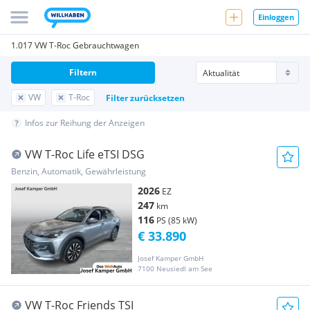
Einloggen
1.017 VW T-Roc Gebrauchtwagen
Filtern
VW
T-Roc
Filter zurücksetzen
Infos zur Reihung der Anzeigen
VW T-Roc Life eTSI DSG
Benzin, Automatik, Gewährleistung
2026
EZ
247
km
116
PS (85 kW)
€ 33.890
Josef Kamper GmbH
7100 Neusiedl am See
VW T-Roc Friends TSI