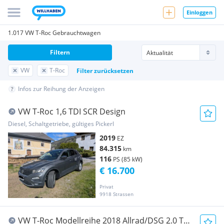
Einloggen
1.017 VW T-Roc Gebrauchtwagen
Filtern
VW
T-Roc
Filter zurücksetzen
Infos zur Reihung der Anzeigen
VW T-Roc 1,6 TDI SCR Design
Diesel, Schaltgetriebe, gültiges Pickerl
2019
EZ
84.315
km
116
PS (85 kW)
€ 16.700
Privat
9918 Strassen
VW T-Roc Modellreihe 2018 Allrad/DSG 2.0 TDI