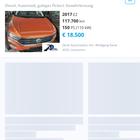
Desi...
Diesel, Automatik, gültiges Pickerl, Gewährleistung
2017
EZ
117.700
km
150
PS (110 kW)
€ 18.500
Denk Automobile Inh. Wolfgang Denk
4592 Leonstein