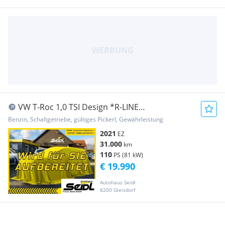
VW T-Roc 1,0 TSI Design *R-LINE
INT+EXT+VIRTUAL*
Benzin, Schaltgetriebe, gültiges Pickerl, Gewährleistung
2021
EZ
31.000
km
110
PS (81 kW)
€ 19.990
Autohaus Seidl
8200 Gleisdorf