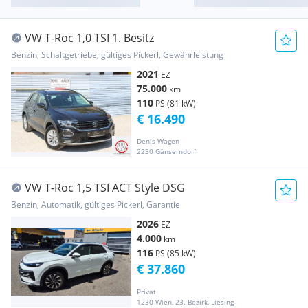
VW T-Roc 1,0 TSI 1. Besitz
Benzin, Schaltgetriebe, gültiges Pickerl, Gewährleistung
2021
EZ
75.000
km
110
PS (81 kW)
€ 16.490
Denis Wagen
2230 Gänserndorf
VW T-Roc 1,5 TSI ACT Style DSG
Benzin, Automatik, gültiges Pickerl, Garantie
2026
EZ
4.000
km
116
PS (85 kW)
€ 37.860
Privat
1230 Wien, 23. Bezirk, Liesing