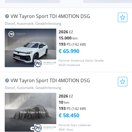
VW Tayron Sport TDI 4MOTION DSG
Diesel, Automatik, Gewährleistung
2026
EZ
15.000
km
193
PS (142 kW)
€ 65.990
Porsche Innsbruck Haller Straße
6020 Innsbruck
VW Tayron Sport TDI 4MOTION DSG
Diesel, Automatik, Gewährleistung
2026
EZ
10
km
193
PS (142 kW)
€ 58.450
Porsche Graz Liebenau
8041 Graz