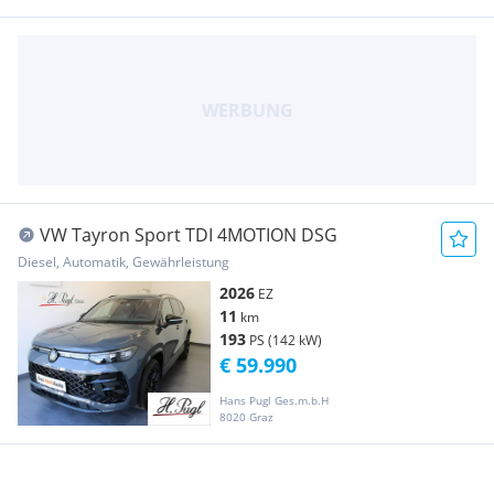
VW Tayron Sport TDI 4MOTION DSG
Diesel, Automatik, Gewährleistung
2026
EZ
11
km
193
PS (142 kW)
€ 59.990
Hans Pugl Ges.m.b.H
8020 Graz