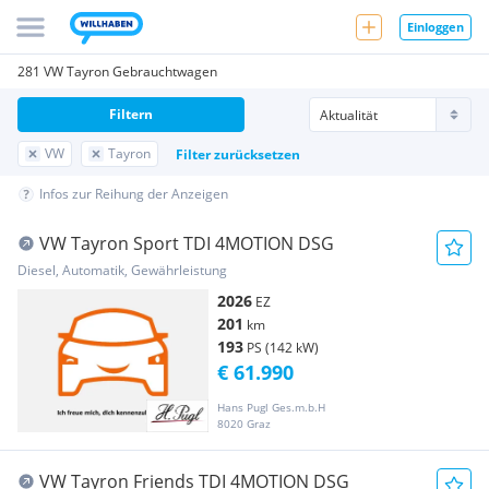
Einloggen
281 VW Tayron Gebrauchtwagen
Filtern
VW
Tayron
Filter zurücksetzen
Infos zur Reihung der Anzeigen
VW Tayron Sport TDI 4MOTION DSG
Diesel, Automatik, Gewährleistung
2026
EZ
201
km
193
PS (142 kW)
€ 61.990
Hans Pugl Ges.m.b.H
8020 Graz
VW Tayron Friends TDI 4MOTION DSG