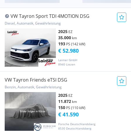
VW Tayron Sport TDI 4MOTION DSG
Diesel, Automatik, Gewährleistung
2025
EZ
35.000
km
193
PS (142 kW)
€ 52.980
Laimer GmbH
8940 Liezen
VW Tayron Friends eTSI DSG
Benzin, Automatik, Gewährleistung
2025
EZ
11.872
km
150
PS (110 kW)
€ 41.590
Porsche Deutschlandsberg
8530 Deutschlandsberg