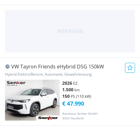
VW Tayron Friends eHybrid DSG 150kW
Hybrid Elektro/Benzin, Automatik, Gewährleistung
2026
EZ
1.500
km
150
PS (110 kW)
€ 47.990
Autohaus Senker GmbH
3363 Neufurth