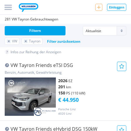
Einloggen
281 VW Tayron Gebrauchtwagen
Filtern
VW
Tayron
Filter zurücksetzen
Infos zur Reihung der Anzeigen
VW Tayron Friends eTSI DSG
Benzin, Automatik, Gewährleistung
2026
EZ
201
km
150
PS (110 kW)
€ 44.950
Porsche Linz
4020 Linz
VW Tayron Friends eHybrid DSG 150kW