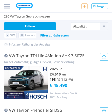
Einloggen
280 VW Tayron Gebrauchtwagen
Filtern
VW
Tayron
Filter zurücksetzen
Infos zur Reihung der Anzeigen
VW Tayron TDI Life 4Motion AHK 7-SITZE
ASSISTENZ HD-MATRI...
Diesel, Automatik, gültiges Pickerl, Gewährleistung
2025
EZ
24.510
km
193
PS (142 kW)
€ 45.490
Autohaus Hösch GmbH
4061 Pasching
VW Tayron Friends eTSI DSG