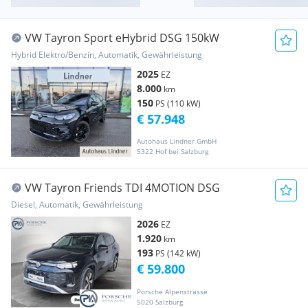
VW Tayron Sport eHybrid DSG 150kW
Hybrid Elektro/Benzin, Automatik, Gewährleistung
2025
EZ
8.000
km
150
PS (110 kW)
€ 57.948
Autohaus Lindner GmbH
5322 Hof bei Salzburg
VW Tayron Friends TDI 4MOTION DSG
Diesel, Automatik, Gewährleistung
2026
EZ
1.920
km
193
PS (142 kW)
€ 59.800
Porsche Alpenstrasse
5020 Salzburg