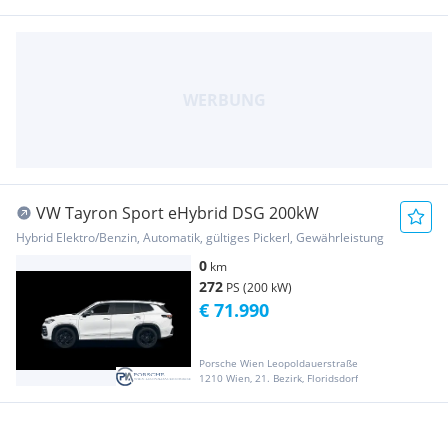
VW Tayron Sport eHybrid DSG 200kW
Hybrid Elektro/Benzin, Automatik, gültiges Pickerl, Gewährleistung
0
km
272
PS (200 kW)
€ 71.990
Porsche Wien Leopoldauerstraße
1210 Wien, 21. Bezirk, Floridsdorf