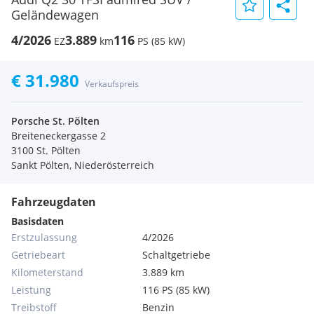
Geländewagen
4/2026
3.889
116
EZ
km
PS (85 kW)
€ 31.980
Verkaufspreis
Porsche St. Pölten
Breiteneckergasse 2
3100 St. Pölten
Sankt Pölten, Niederösterreich
Fahrzeugdaten
Basisdaten
Erstzulassung
4/2026
Getriebeart
Schaltgetriebe
Kilometerstand
3.889 km
Leistung
116 PS (85 kW)
Treibstoff
Benzin