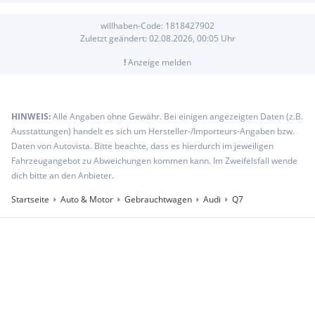
Dachhimmel in Stoffbezug Schwarz
Fahrerinformationssystem mit Farbdisplay
willhaben-Code:
1818427902
Perleffekt-Lackierung
Zuletzt geändert:
02.08.2026, 00:05
Uhr
Glanzpaket
Aluminium-Gussräder im 20-Speichen-Design, zweiteilig,
!
Anzeige melden
Audi exclusive
Metallic-/Perleffekt-Lackierungen
Multifunktions-Sportlederlenkrad im 3-Speichen-Design
HINWEIS:
Alle Angaben ohne Gewähr. Bei einigen angezeigten Daten (z.B.
Adaptive air suspension
Ausstattungen) handelt es sich um Hersteller-/Importeurs-Angaben bzw.
BOSE Surround Sound
Daten von Autovista. Bitte beachte, dass es hierdurch im jeweiligen
Kindersitzbefestigung ISOFIX
Fahrzeugangebot zu Abweichungen kommen kann. Im Zweifelsfall wende
3. Sitzreihe
dich bitte an den Anbieter.
Xenon plus
S line Exterieurpaket
Startseite
Auto & Motor
Gebrauchtwagen
Audi
Q7
Geschwindigkeitsregelanlage elektronisch
Reifendruck-Kontrollsystem
Bluetooth-Autotelefon
Gepäckraumklappe automatisch betätigt
Audi parking system advanced
Audi parking system plus
MMI Basic Plus
Seitenairbags hinten für die äuseren Sitzplätze der 2.