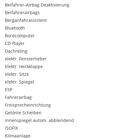
CONTINENTAL
- Winterreifen auf
18"
Alu-Felgen
Beifahrer-Airbag Deaktivierung
CONTINENTAL
- Sommerreifen auf
20"
Alu-Felgen
Beifahrerairbags
(Optional erhältlich)
Berganfahrassistent
Klimaautomatik
Navigationssystem
Bluetooth
6-Gang
Automatikgetriebe
(Tiptronic)
Bordcomputer
ALLRAD (quattro)
CD Player
Isofix
Dachreling
XENON
-Scheinwerfer
elektr. Fensterheber
3,0 l
- 232 PS (171 kW) V6 24V TDI
Elektr. Heckklappe
Diesel
elektr. Sitze
inkl. 12 Monate HÄNDLERGEWÄHRLEISTUNG
elektr. Spiegel
ESP
Auf Wunsch und gegen Aufpreis ist eine 12 monatige
Fahrerairbag
ZUSATZGARANTIE möglich!
Freisprecheinrichtung
Getönte Scheiben
HIGHLIGHTS
Innenspiegel autom. abblendend
ISOFIX
3X S-LINE SPORT PLUS – AUSSTATTUNGSPAKET:
Klimaanlage
Sportliches Gesamtpaket aus Exterieur-, Interieur- und