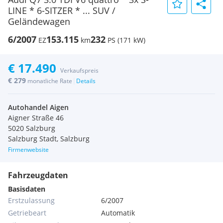
LINE * 6-SITZER * ... SUV /
Geländewagen
6/2007
153.115
232
EZ
km
PS (171 kW)
€ 17.490
Verkaufspreis
€ 279
|
monatliche Rate
Details
Autohandel Aigen
Aigner Straße 46
5020 Salzburg
Salzburg Stadt, Salzburg
Firmenwebsite
Fahrzeugdaten
Basisdaten
Erstzulassung
6/2007
Getriebeart
Automatik