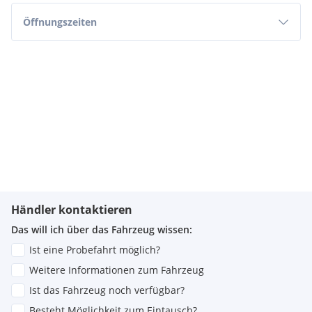
-
ZUSATZGARANTIE
(bis zu 36 Monate zusätzliche Sicherheit)
Öffnungszeiten
-
REIFEN & FELGEN
(Einzelabnahme oder als Kompletträder)
Für nähere Details zu unseren
Servicedienstleistungen &
Konditionen
für Ihre individuelle
Finanzierung
stehen wir
Ihnen gerne
telefonisch & via WHATSAPP
unter
zur
Verfügung.
Mit besten Grüßen aus Salzburg
Ihr AUTO AIGEN - Team
Aigner Straße 46
Händler kontaktieren
5026 Salzburg
Das will ich über das Fahrzeug wissen:
Ist eine Probefahrt möglich?
Weitere Informationen zum Fahrzeug
Ist das Fahrzeug noch verfügbar?
ÖFFNUNGSZEITEN
Besteht Möglichkeit zum Eintausch?