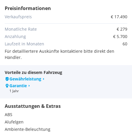
Preisinformationen
NEUPREIS:
€ 87.221,-
| Sonderausstattung:
€ 29.831,-
Verkaufspreis
€ 17.490
FINANZIERUNG
Monatliche Rate
€ 279
-
Finanzierung bei
_0%
Anzahlung
ab € 399,- monatlich
Anzahlung
€ 5.700
-
Finanzierung bei
20%
Anzahlung
ab € 319,- monatlich
Laufzeit in Monaten
60
-
Finanzierung bei
30%
Anzahlung
ab € 279,- monatlich
Für detailliertere Auskünfte kontaktiere bitte direkt den
Händler.
-
Finanzierungsdauer:
60 Monate (Frühere Rückzahlung
jederzeit möglich)
Vorteile zu diesem Fahrzeug
Gewährleistung
ZUSATZINFORMATIONEN
Garantie
1 Jahr
NEUES Pickerl gültig bis 6/2027
+ 4 Monate bei
Mercedes-
Benz
Ausstattungen & Extras
Scheckheftgepflegt
ABS
NEUER
Service
aus
gepflegtem 1. BESITZ
Alufelgen
Österreichisches
Fahrzeug
Ambiente-Beleuchtung