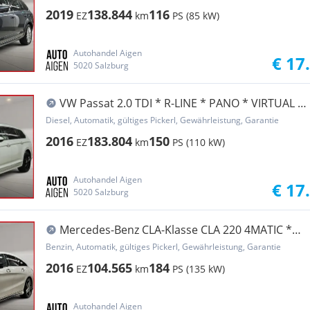
2019
138.844
116
EZ
km
PS (85 kW)
Autohandel Aigen
€ 17
5020 Salzburg
VW Passat 2.0 TDI * R-LINE * PANO * VIRTUAL *
ACC ...
Diesel, Automatik, gültiges Pickerl, Gewährleistung, Garantie
2016
183.804
150
EZ
km
PS (110 kW)
Autohandel Aigen
€ 17
5020 Salzburg
Mercedes-Benz CLA-Klasse CLA 220 4MATIC *
AMG-EXKLUSIV * 2. BESITZ * KAM...
Benzin, Automatik, gültiges Pickerl, Gewährleistung, Garantie
2016
104.565
184
EZ
km
PS (135 kW)
Autohandel Aigen