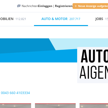
Nachrichten
Einloggen
|
Registrieren
Neue Anzeige aufgeb
OBILIEN
AUTO & MOTOR
JOBS
112.821
207.717
1
0043 660 4103334