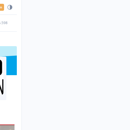
en
5.598