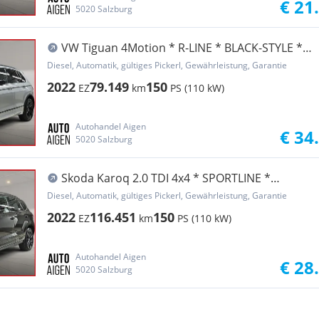
€ 21
5020 Salzburg
VW Tiguan 4Motion * R-LINE * BLACK-STYLE *
LED * V...
Diesel, Automatik, gültiges Pickerl, Gewährleistung, Garantie
2022
79.149
150
EZ
km
PS (110 kW)
Autohandel Aigen
€ 34
5020 Salzburg
Skoda Karoq 2.0 TDI 4x4 * SPORTLINE *
LEASING * AHK *...
Diesel, Automatik, gültiges Pickerl, Gewährleistung, Garantie
2022
116.451
150
EZ
km
PS (110 kW)
Autohandel Aigen
€ 28
5020 Salzburg