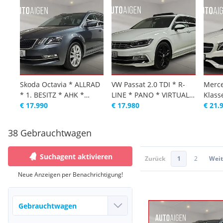
Skoda Octavia * ALLRAD
VW Passat 2.0 TDI * R-
Merce
* 1. BESITZ * AHK *
LINE * PANO * VIRTUAL *
Klass
KAMERA * V...
€ 17.990
ACC ...
€ 17.980
AMG-E
€ 21.
BESIT
38 Gebrauchtwagen
Suchagent aktivieren
Zurück
1
2
Weit
Neue Anzeigen per Benachrichtigung!