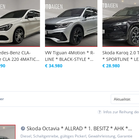
des-Benz CLA-
VW Tiguan 4Motion * R-
Skoda Karoq 2.0 
e CLA 220 4MATIC *
LINE * BLACK-STYLE *
* SPORTLINE * L
XKLUSIV * 2.
990
LED * V...
€ 34.980
* AHK *...
€ 28.980
Z * KAM...
er
Infos zur Reihung d
Skoda Octavia * ALLRAD * 1. BESITZ * AHK *
KAMERA * V...
Diesel, Schaltgetriebe, gültiges Pickerl, Gewährleistung, Garantie