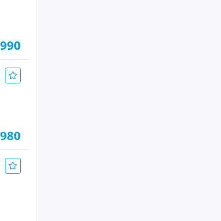
.990
.980