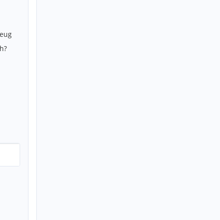
zeug
h?