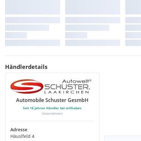
Sport Lederlenkrad
Sportlenkrad
Sprachsteuerung
Beifahrer Airbag
Airbag
Dachreling
Radio
Einparkhilfe
Lederlenkrad
Armauflage vorne
Händlerdetails
Mittelarmlehne
Tagfahrlichtschaltung
elektr. Fensterheber
Aussenspiegel elektrisch
ABS
Automobile Schuster GesmbH
Servolenkung
Seit
16
Jahren Händler bei willhaben
Leuchtweitenregelung
Unternehmen
Zentralverriegelung
Adresse
Häuslfeld 4