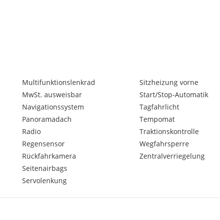
ung von Höhe und Tiefe der
Multifunktionslenkrad
Sitzheizung vorne
MwSt. ausweisbar
Start/Stop-Automatik
Navigationssystem
Tagfahrlicht
Panoramadach
Tempomat
Radio
Traktionskontrolle
Regensensor
Wegfahrsperre
Rückfahrkamera
Zentralverriegelung
Seitenairbags
Servolenkung