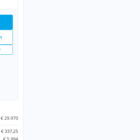
n
€ 29.970
€ 337,25
€ 5.994