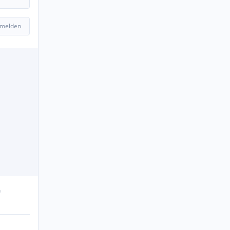
 melden
n