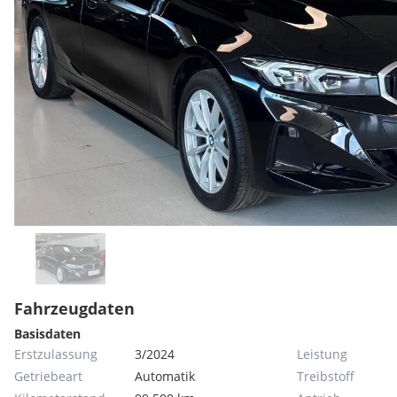
Fahrzeugdaten
Basisdaten
Erstzulassung
3/2024
Leistung
Getriebeart
Automatik
Treibstoff