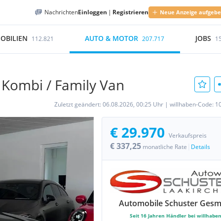
Nachrichten
Einloggen
|
Registrieren
Neue Anzeige aufgeb
OBILIEN
AUTO & MOTOR
JOBS
112.821
207.717
1
 Kombi / Family Van
Zuletzt geändert:
06.08.2026, 00:25 Uhr
|
willhaben-Code:
1
€ 29.970
Verkaufspreis
€ 337,25
|
monatliche Rate
Details
Automobile Schuster Ges
Seit
16
Jahren Händler bei willhabe