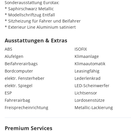
Sonderausstattung Eurotax:
* Saphirschwarz Metallic
* Modellschriftzug Entfall
* Sitzheizung für Fahrer und Beifahrer
* Exterieur Line Aluminium satiniert
* Dachreling Aluminium satiniert
* Lordosenstütze für Fahrer und Beifahrer, elektrische Verstell
Ausstattungen & Extras
Lordosenstütze
ABS
ISOFIX
* Metallic-Lackierung
Alufelgen
Klimaanlage
* Panorama-Glasdach, elektrisch
Beifahrerairbags
Klimaautomatik
* Driving Assistant
* Parking Assistant
Bordcomputer
Leasingfähig
* Vorbereitung Fernlichtassistent
elektr. Fensterheber
Lederlenkrad
elektr. Spiegel
LED-Scheinwerfer
** VORBEHALTLICH EINGABE UND TIPPFEHLER **
ESP
Lichtsensor
Fahrerairbag
Lordosenstütze
Extras:
MWST Ausweisbar
Freisprecheinrichtung
Metallic-Lackierung
Automatic
Rückfahrkamera
Elektrische Heckklappe
Premium Services