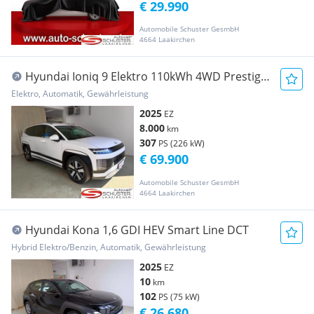
€ 29.990
Automobile Schuster GesmbH
4664 Laakirchen
Hyundai Ioniq 9 Elektro 110kWh 4WD Prestige
Line
Elektro, Automatik, Gewährleistung
2025
EZ
8.000
km
307
PS (226 kW)
€ 69.900
Automobile Schuster GesmbH
4664 Laakirchen
Hyundai Kona 1,6 GDI HEV Smart Line DCT
Hybrid Elektro/Benzin, Automatik, Gewährleistung
2025
EZ
10
km
102
PS (75 kW)
€ 26.680