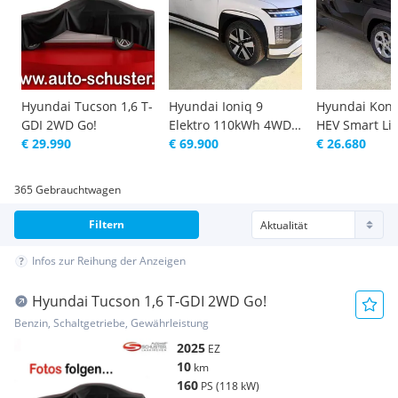
Hyundai Tucson 1,6 T-
Hyundai Ioniq 9
Hyundai Kona
GDI 2WD Go!
Elektro 110kWh 4WD
HEV Smart Li
€ 29.990
Prestige Line
€ 69.900
€ 26.680
365 Gebrauchtwagen
Filtern
Infos zur Reihung der Anzeigen
Hyundai Tucson 1,6 T-GDI 2WD Go!
Benzin, Schaltgetriebe, Gewährleistung
2025
EZ
10
km
160
PS (118 kW)