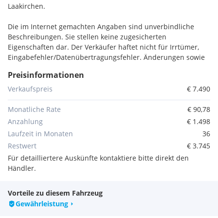
Laakirchen.
Die im Internet gemachten Angaben sind unverbindliche
Beschreibungen. Sie stellen keine zugesicherten
Eigenschaften dar. Der Verkäufer haftet nicht für Irrtümer,
Eingabefehler/Datenübertragungsfehler. Änderungen sowie
Zwischenverkauf vorbehalten!
Preisinformationen
Extras:
Verkaufspreis
€ 7.490
Multifunktionslenkrad
Bluetooth
Monatliche Rate
€ 90,78
Tempomat
Anzahlung
€ 1.498
Leichtmetallfelgen
Laufzeit in Monaten
36
Traktionskontrolle
Restwert
€ 3.745
Diesel-Partikel-Filter
Für detailliertere Auskünfte kontaktiere bitte direkt den
Klimaautomatik
Händler.
Antischlupfregelung
Elektronisches Stabilitätsprogramm
Bordcomputer
Vorteile zu diesem Fahrzeug
Lichtsensor
Gewährleistung
Klimaanlage