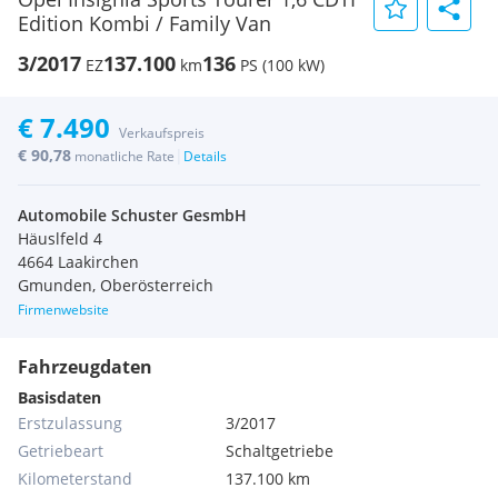
Edition Kombi / Family Van
3/2017
137.100
136
EZ
km
PS (100 kW)
€ 7.490
Verkaufspreis
€ 90,78
|
monatliche Rate
Details
Automobile Schuster GesmbH
Häuslfeld 4
4664 Laakirchen
Gmunden, Oberösterreich
Firmenwebsite
Fahrzeugdaten
Basisdaten
Erstzulassung
3/2017
Getriebeart
Schaltgetriebe
Kilometerstand
137.100 km