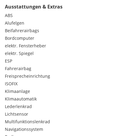
Eco Start-Stop Funktion
Ausstattungen & Extras
Freisprecheinrichtung
Kindersitzbefestigung Isofix
ABS
Navigationssystem
Alufelgen
Wegfahrsperre
Beifahrerairbags
Kopfairbags
Bordcomputer
Seitenairbags
elektr. Fensterheber
Einparkhilfe hi. + vo.
Sprachsteuerung
elektr. Spiegel
Beifahrer Airbag
ESP
Airbag
Fahrerairbag
Radio
Freisprecheinrichtung
Einparkhilfe
ISOFIX
Lederlenkrad
Reifendruck-Kontrolle
Klimaanlage
Mittelarmlehne
Klimaautomatik
Tagfahrlichtschaltung
Lederlenkrad
elektr. Fensterheber
Lichtsensor
Aussenspiegel elektrisch
Multifunktionslenkrad
ABS
Navigationssystem
Servolenkung
Zentralverriegelung