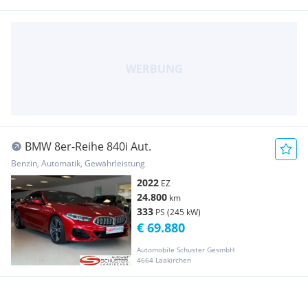
BMW 8er-Reihe 840i Aut.
Benzin, Automatik, Gewährleistung
2022
EZ
24.800
km
333
PS (245 kW)
€ 69.880
Automobile Schuster GesmbH
4664 Laakirchen