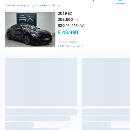
Paket *LASER*SOFTCLOSE...
Diesel, Automatik, Gewährleistung
2019
EZ
205.000
km
320
PS (235 kW)
€ 43.990
RA-Automotive
2230 Gänserndorf