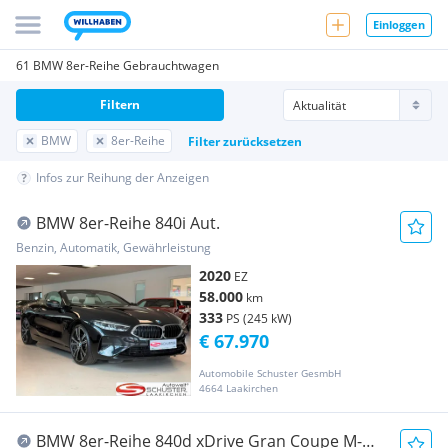
Einloggen
61 BMW 8er-Reihe Gebrauchtwagen
Filtern
BMW
8er-Reihe
Filter zurücksetzen
Infos zur Reihung der Anzeigen
BMW 8er-Reihe 840i Aut.
Benzin, Automatik, Gewährleistung
2020
EZ
58.000
km
333
PS (245 kW)
€ 67.970
Automobile Schuster GesmbH
4664 Laakirchen
BMW 8er-Reihe 840d xDrive Gran Coupe M-