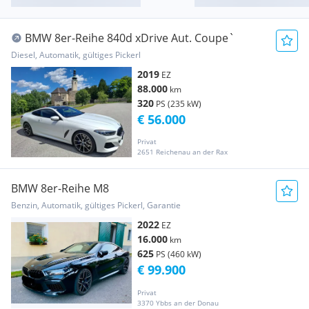
BMW 8er-Reihe 840d xDrive Aut. Coupe`
Diesel, Automatik, gültiges Pickerl
2019
EZ
88.000
km
320
PS (235 kW)
€ 56.000
Privat
2651 Reichenau an der Rax
BMW 8er-Reihe M8
Benzin, Automatik, gültiges Pickerl, Garantie
2022
EZ
16.000
km
625
PS (460 kW)
€ 99.900
Privat
3370 Ybbs an der Donau