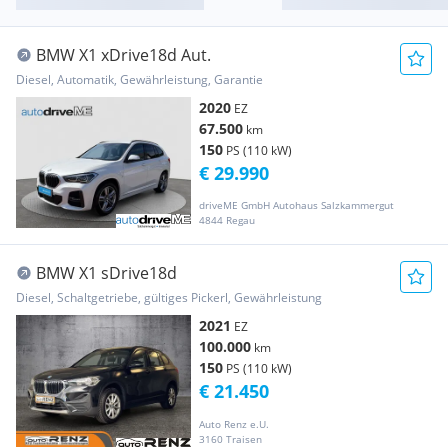
BMW X1 xDrive18d Aut.
Diesel, Automatik, Gewährleistung, Garantie
2020
EZ
67.500
km
150
PS (110 kW)
€ 29.990
driveME GmbH Autohaus Salzkammergut
4844 Regau
BMW X1 sDrive18d
Diesel, Schaltgetriebe, gültiges Pickerl, Gewährleistung
2021
EZ
100.000
km
150
PS (110 kW)
€ 21.450
Auto Renz e.U.
3160 Traisen