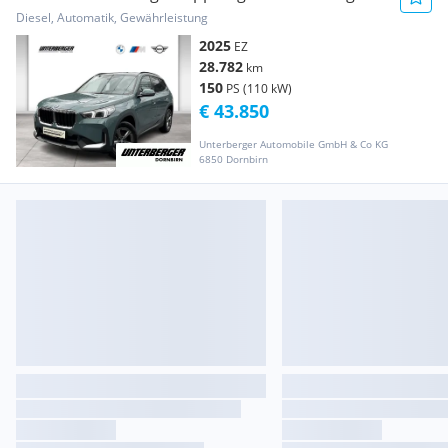
// adapt. ...
Diesel, Automatik, Gewährleistung
2025
EZ
28.782
km
150
PS (110 kW)
€ 43.850
Unterberger Automobile GmbH & Co KG
6850 Dornbirn