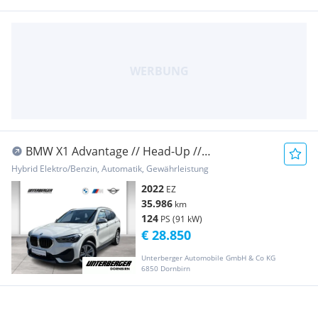
BMW X1 Advantage // Head-Up //
Rückfahrkamera // Si...
Hybrid Elektro/Benzin, Automatik, Gewährleistung
2022
EZ
35.986
km
124
PS (91 kW)
€ 28.850
Unterberger Automobile GmbH & Co KG
6850 Dornbirn