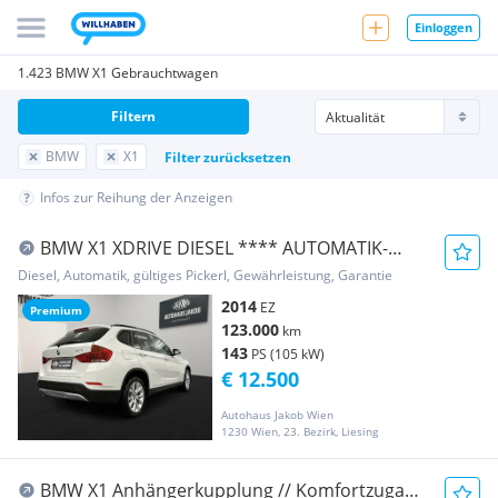
Einloggen
1.423 BMW X1 Gebrauchtwagen
Filtern
BMW
X1
Filter zurücksetzen
Infos zur Reihung der Anzeigen
BMW X1 XDRIVE DIESEL **** AUTOMATIK-
TEMPOMAT-LEDER ...
Diesel, Automatik, gültiges Pickerl, Gewährleistung, Garantie
2014
EZ
Premium
123.000
km
143
PS (105 kW)
€ 12.500
Autohaus Jakob Wien
1230 Wien, 23. Bezirk, Liesing
BMW X1 Anhängerkupplung // Komfortzugang