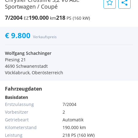
Sportwagen / Coupé
7/2004
190.000
218
EZ
km
PS (160 kW)
€ 9.800
Verkaufspreis
Wolfgang Schachinger
Piesing 21
4690 Schwanenstadt
Vöcklabruck, Oberösterreich
Fahrzeugdaten
Basisdaten
Erstzulassung
7/2004
Vorbesitzer
2
Getriebeart
Automatik
Kilometerstand
190.000 km
Leistung
218 PS (160 kW)