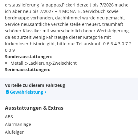
erstauslieferung fa.pappas,Pickerl derzeit bis 7/2026,mache
ich aber neu bis 7/2027 + 4 MONATE, Servicbuch sowie
bordmappe vorhanden, dachhimmel wurde neu gemacht,
Service neu,sämtliche verschleisteile erneuert, traumhaft
schöner Klassiker mit wahrscheinlich hoher Wertsteigerung,
da es zurzeit wenig Fahrzeuge dieser Kategorie mit
lückenloser historie gibt, bitte nur Tel.auskunft 0 6 6 4 3 0 7 2
0 0 9
Sonderausstattungen:
Metallic-Lackierung-Zweischicht
Serienausstattungen:
Bremsassistent
Heckscheibe beheizbar
Vorteile zu diesem Fahrzeug
Handschuhfach verschließbar
Gewährleistung
Lenkrad höhen- und/oder neigungsverstellbar
Heckspoiler
Ausstattungen & Extras
Lenkrad Leder
Antriebs-Schlupf-Regelung
ABS
Mobile-Tire-System
Alarmanlage
Automatik mit Schaltfunktion 5-Gg.
Alufelgen
Infinity Modulus Car-HiFi System, CD