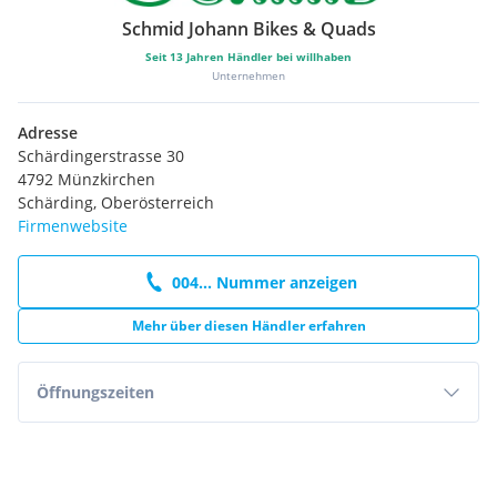
beraten Sie gerne!
Schmid Johann Bikes & Quads
| günstige Preise | beste Kundenzufriedenheit |
Seit
13
Jahren Händler bei willhaben
kompetentes Service |
Unternehmen
Adresse
Schärdingerstrasse 30
4792 Münzkirchen
Schärding, Oberösterreich
Firmenwebsite
004... Nummer anzeigen
Mehr über diesen Händler erfahren
Öffnungszeiten