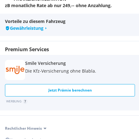
zB monatliche Rate ab nur 249,-- ohne Anzahlung.
Serienausstattung / Highlights
Vorteile zu diesem Fahrzeug
- 4 Jahre Herstellergarantie
Gewährleistung
- ABS
- einstellbare Servolenkung / EPS
- TFT-Display
Premium Services
- auswählbare Power Mode
- Seilwinde mit hochwertigem Synthetikseil
Smile Versicherung
- Anhängerkupplung
- Gepäckträger vorne
Die Kfz-Versicherung ohne Blabla.
- Gepäckträger hinten
- Gepäckbox 100 lt. versperrbar
- 12-Volt-Steckdose
Jetzt Prämie berechnen
- Alufelgen im neuen Design
WERBUNG
weitere Highlights der Touring Pro:
- 8 Zoll TFT Display
- Beadlock-Leichtmetallfelgen
- Piggy Back Fahrwerk
Rechtlicher Hinweis
- farbige Stoßdämpferfedern
- Frontschutz in mattschwarz