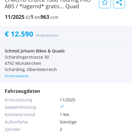
ABS / *lagernd* gratis... Quad
11/2025
1
963
EZ
km
ccm
€ 12.590
Verkaufspreis
Schmid Johann Bikes & Quads
Schärdingerstrasse 30
4792 Münzkirchen
Schärding, Oberösterreich
Firmenwebsite
Fahrzeugdaten
Erstzulassung
11/2025
Gewährleistung
Kilometerstand
1 km
Außenfarbe
Sonstige
Zylinder
2