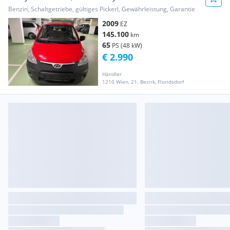
Benzin, Schaltgetriebe, gültiges Pickerl, Gewährleistung, Garantie
2009
EZ
145.100
km
65
PS (48 kW)
€ 2.990
Händler
1210 Wien, 21. Bezirk, Floridsdorf