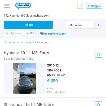
Einloggen
192 Hyundai i10 Gebrauchtwagen
Filtern
Hyundai
i10
Filter zurücksetzen
Infos zur Reihung der Anzeigen
Hyundai i10 1,1 MPI Entry
Benzin, Schaltgetriebe
2010
EZ
184.400
km
65
PS (48 kW)
€ 650
Privat
8051 Eggenberg
Hyundai i10 1,1 MPI Entry