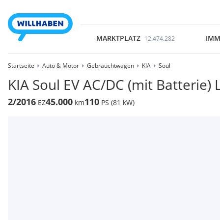
MARKTPLATZ
IMM
12.474.282
Startseite
Auto & Motor
Gebrauchtwagen
KIA
Soul
KIA Soul EV AC/DC (mit Batterie)
2/2016
45.000
110
EZ
km
PS (81 kW)