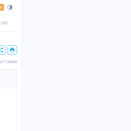
en
5.592
567176004
n