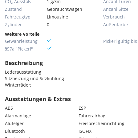
CO₂-Ausstoß
1 g/km
Anzahl Türen
Zustand
Gebrauchtwagen
Anzahl Sitze
Fahrzeugtyp
Limousine
Verbrauch
Zylinder
0
Außenfarbe
Weitere Vorteile
Gewährleistung
Pickerl gültig bis
§57a "Pickerl"
Beschreibung
Lederausstattung
Sitzheizung und Sitzkühlung
Winterräder;
Ausstattungen & Extras
ABS
ESP
Alarmanlage
Fahrerairbag
Alufelgen
Freisprecheinrichtung
Bluetooth
ISOFIX