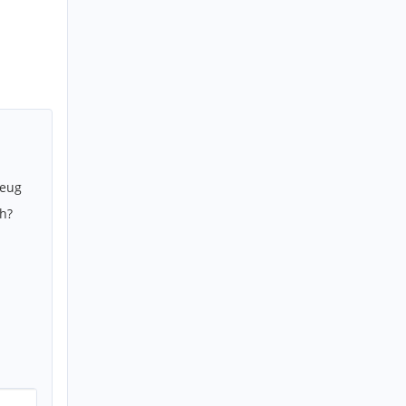
zeug
h?