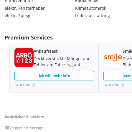
Bordcomputer
Klimaanlage
elektr. Fensterheber
Klimaautomatik
elektr. Spiegel
Lederausstattung
Premium Services
Ankaufstest
Smil
Deckt versteckte Mängel und
Die 
Fehler am Fahrzeug auf
Blab
Ich will mehr Info
Jetzt
WERBUNG
WERBUNG
Rechtlicher Hinweis
Vorgereihte Anzeige