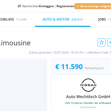
Nachrichten
Einloggen
|
Registrieren
Neue Anzeige aufgeb
OBILIEN
AUTO & MOTOR
JOBS
112.681
206.819
1
 Limousine
Zuletzt geändert:
30.07.2026, 14:10 Uhr
|
willhaben-Code:
€ 11.590
Verkaufspreis
Auto Wechtitsch GmbH
Seit
13
Jahren Händler bei willhabe
Unternehmen