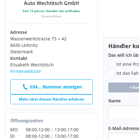
Auto Wechtitsch GmbH
Seit
13
Jahren Händler bei willhaben
Unternehmen
Adresse
Wasserwerkstrasse 73 + 42
8430 Leibnitz
Händler ko
Steiermark
Das will ich ü
Kontakt
Ist eine P
Elisabeth Wechtitsch
Firmenwebsite
Ist das Fa
034... Nummer anzeigen
+ Ko
Mehr über diesen Händler erfahren
Name
Öffnungszeiten
E-Mail-Adress
MO
08:00
-
12:00
|
13:00
-
17:00
DI
08:00
-
12:00
|
13:00
-
17:00