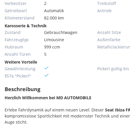
Vorbesitzer
2
Treibstoff
Getriebeart
Automatik
Antrieb
Kilometerstand
82.000 km
Karosserie & Technik
Zustand
Gebrauchtwagen
Anzahl Sitze
Fahrzeugtyp
Limousine
Außenfarbe
Hubraum
999 ccm
Metallic­lackieru
Anzahl Türen
5
Weitere Vorteile
Gewährleistung
Pickerl gültig bis
§57a "Pickerl"
Beschreibung
Herzlich Willkommen bei MD AUTOMOBILE
Erlebe Fahrdynamik auf einem neuen Level: Dieser
Seat Ibiza F
kompromisslose Sportlichkeit mit modernster Technik und einem
Auge sticht.