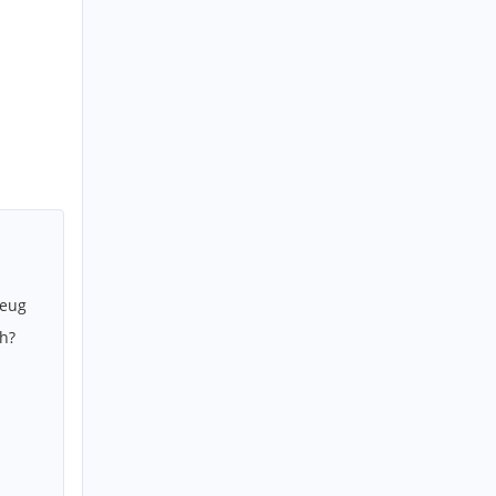
zeug
h?