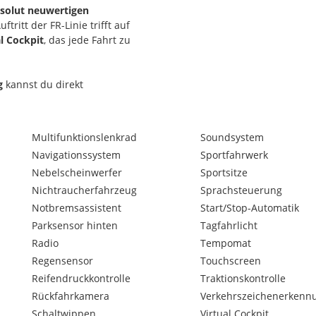
solut neuwertigen
tritt der FR-Linie trifft auf
al Cockpit
, das jede Fahrt zu
g
kannst du direkt
ten.
ent. Für alle, die Fahrspaß,
Multifunktionslenkrad
Soundsystem
Navigationssystem
Sportfahrwerk
Nebelscheinwerfer
Sportsitze
Nichtraucherfahrzeug
Sprachsteuerung
Notbremsassistent
Start/Stop-Automatik
Parksensor hinten
Tagfahrlicht
Radio
Tempomat
Regensensor
Touchscreen
möglich – mit oder ohne
hnen alles im Vorhinein,
Reifendruckkontrolle
Traktionskontrolle
en, sodass Sie schon vor
Rückfahrkamera
Verkehrszeichenerkenn
Schaltwippen
Virtual Cockpit