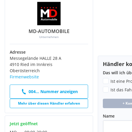
Müdigkeitswarner
Reifendruckkontrolle
Spurhalteassistent
Tempomat
Exterieur & Design
MD-AUTOMOBILE
FR Sportpaket
Unternehmen
LED-Tagfahrlicht
Leichtmetallfelgen
Adresse
Sportfahrwerk
Messegelände HALLE 28 A
Sportstoßfänger
Händler ko
4910 Ried im Innkreis
Oberösterreich
Das will ich ü
Firmenwebsite
FAZIT
Ist eine P
Ist das Fa
004... Nummer anzeigen
Ein
Seat Ibiza FR
, wie man ihn sich wünscht: sportlich, top gep
neuesten Stand. Perfekt für alle, die ein modernes, dynamische
Mehr über diesen Händler erfahren
+ Ko
Alltagstauglichkeit suchen – ohne Kompromisse.
Einsteigen, losfahren und jeden Kilometer genießen – schnelle
Name
verfügbar.
Jetzt geöffnet