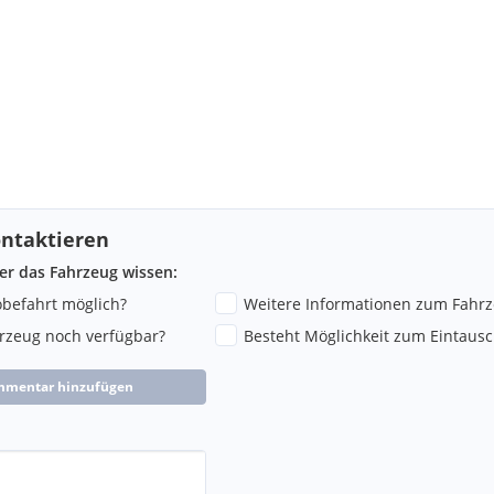
ntaktieren
ber das Fahrzeug wissen:
robefahrt möglich?
Weitere Informationen zum Fahr
hrzeug noch verfügbar?
Besteht Möglichkeit zum Eintausc
flegt und technisch auf dem
s Fahrzeug mit hoher
mmentar hinzufügen
r wird Fahrfreude selten