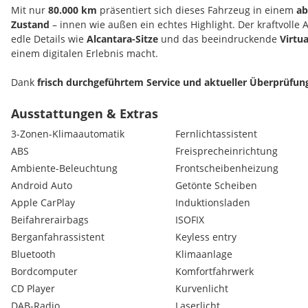
Mit nur
80.000 km
präsentiert sich dieses Fahrzeug in einem
ab
Zustand
– innen wie außen ein echtes Highlight. Der kraftvolle Auf
edle Details wie
Alcantara-Sitze
und das beeindruckende
Virtu
einem digitalen Erlebnis macht.
Dank
frisch durchgeführtem Service und aktueller Überprüfun
einsteigen und sorgenfrei losfahren – ganz ohne versteckte Kos
Ausstattungen & Extras
Dieses Fahrzeug ist nicht einfach nur ein Auto – es ist ein Statem
3-Zonen-Klimaautomatik
Fernlichtassistent
Stil und Technik kompromisslos vereinen wollen.
ABS
Freisprecheinrichtung
Ambiente-Beleuchtung
Frontscheibenheizung
Android Auto
Getönte Scheiben
ALLGEMEINES MD AUTOMOBILE.:
Apple CarPlay
Induktionsladen
Beifahrerairbags
ISOFIX
FINANZIERUNG:
Berganfahrassistent
Keyless entry
Bluetooth
Klimaanlage
Individuelle Finanzierungsmöglichkeiten sind bei uns jederzeit 
Anzahlung und auch ohne Eintausch des Altfahrzeugs. Wir berec
Bordcomputer
Komfortfahrwerk
um Ihnen alle Informationen transparent zur Verfügung zu stell
CD Player
Kurvenlicht
Ihrer Reise zu uns alle Details kennen.
DAB-Radio
Laserlicht