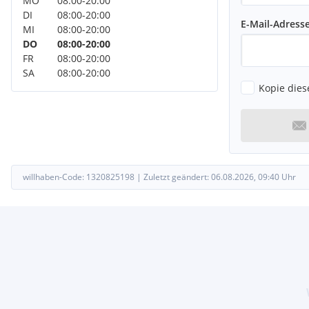
MO
08:00
-
20:00
DI
08:00
-
20:00
E-Mail-Adress
MI
08:00
-
20:00
DO
08:00
-
20:00
Wir freuen uns Ihr Interesse geweckt zu haben.
FR
08:00
-
20:00
SA
08:00
-
20:00
Ihren Gebrauchtwagen nehmen wir gerne in Zahlung!
Kopie dies
Österreichweite Lieferung möglich
Bei Bedarf beraten und vermitteln wir Ihnen gerne unkomplizie
Online– und Videoberatung auch per Whatsapp – Schreiben Sie
willhaben-Code:
1320825198
|
Zuletzt geändert:
06.08.2026, 09:40
Uhr
Um Ihre Wartezeit auf ein Minimum zu reduzieren, vereinbaren 
Besichtigungstermin mit unserem Verkaufspersonal.
Deine Vorteile bei MD AUTOMOBILE