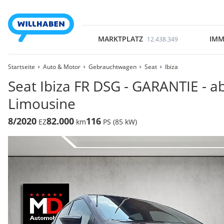
MARKTPLATZ
IMM
12.438.349
Startseite
Auto & Motor
Gebrauchtwagen
Seat
Ibiza
Seat Ibiza FR DSG - GARANTIE - 
Limousine
8/2020
82.000
116
EZ
km
PS (85 kW)