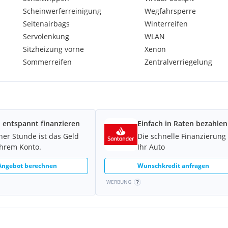
Scheinwerferreinigung
Wegfahrsperre
Seitenairbags
Winterreifen
bei der wir das Fahrzeug bis
Servolenkung
WLAN
Sitzheizung vorne
Xenon
Sommerreifen
Zentralverriegelung
 Sicherheitsgründen
reinbarung möglich. Bitte
er Arbeitszeiten nicht
ie uns dies mitteilen, und
 entspannt finanzieren
Einfach in Raten bezahlen
n unserer sehr gut
iner Stunde ist das Geld
Die schnelle Finanzierung 
Ihrem Konto.
Ihr Auto
 Angebot berechnen
Wunschkredit anfragen
WERBUNG