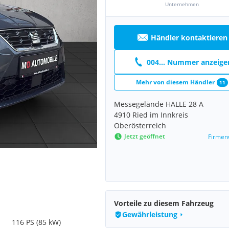
Unternehmen
Händler kontaktieren
004... Nummer anzeige
Mehr von diesem Händler
11
Messegelände HALLE 28 A
4910 Ried im Innkreis
Oberösterreich
Jetzt geöffnet
Firmen
Vorteile zu diesem Fahrzeug
Gewährleistung
116 PS (85 kW)