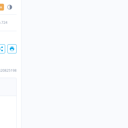
en
5.724
320825198