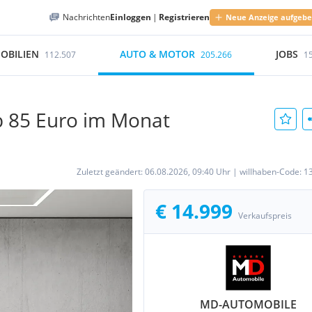
Nachrichten
Einloggen
|
Registrieren
Neue Anzeige aufgeb
OBILIEN
AUTO & MOTOR
JOBS
112.507
205.266
1
ab 85 Euro im Monat
Zuletzt geändert:
06.08.2026, 09:40 Uhr
|
willhaben-Code:
1
€ 14.999
Verkaufspreis
MD-AUTOMOBILE