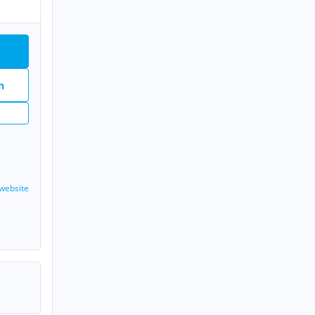
n
website