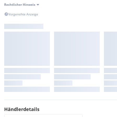
Armlehne
Rechtlicher Hinweis
Elektrische Fensterheber
Höhenverstellbarer Fahrersitz
Vorgereihte Anzeige
Klimaautomatik
Lederlenkrad
Multifunktionslenkrad
Rücksitzbank teilbar
Sportsitze
Multimedia & Technologie
Bluetooth
Bordcomputer
Digitales Cockpit (Virtual Cockpit)
Freisprecheinrichtung
Navigationssystem
Sprachsteuerung
Touchscreen
USB-Anschluss
Sicherheit & Assistenzsysteme
ABS
Airbags
Händlerdetails
ESP
Isofix