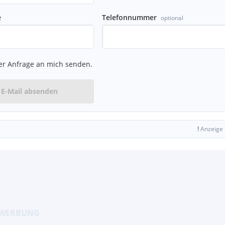
e
Telefonnummer
optional
er Anfrage an mich senden.
E-Mail absenden
rt eine Finanzierung
 uns einfach an.
!
Anzeige
Sie bitte einen