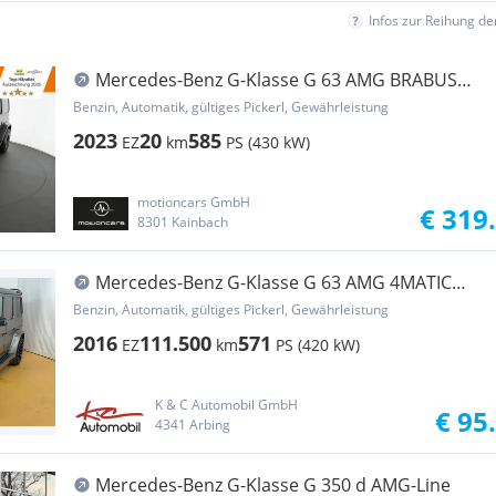
Infos zur Reihung d
Mercedes-Benz G-Klasse G 63 AMG BRABUS
WIDESTAR Rocket
Benzin, Automatik, gültiges Pickerl, Gewährleistung
2023
20
585
EZ
km
PS (430 kW)
motioncars GmbH
€ 319
8301 Kainbach
Mercedes-Benz G-Klasse G 63 AMG 4MATIC
Hamann
Benzin, Automatik, gültiges Pickerl, Gewährleistung
2016
111.500
571
EZ
km
PS (420 kW)
K & C Automobil GmbH
€ 95
4341 Arbing
Mercedes-Benz G-Klasse G 350 d AMG-Line