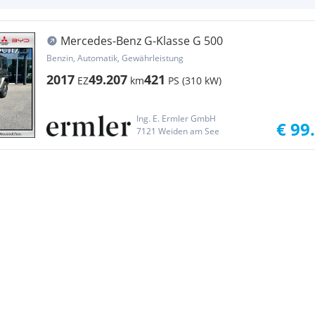
Mercedes-Benz G-Klasse G 500
Benzin, Automatik, Gewährleistung
2017
49.207
421
EZ
km
PS (310 kW)
Ing. E. Ermler GmbH
€ 99
7121 Weiden am See