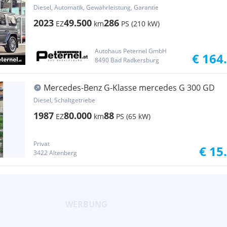
Diesel, Automatik, Gewährleistung, Garantie
2023
49.500
286
EZ
km
PS (210 kW)
Autohaus Peternel GmbH
€ 164
8490 Bad Radkersburg
Mercedes-Benz G-Klasse mercedes G 300 GD
Diesel, Schaltgetriebe
1987
80.000
88
EZ
km
PS (65 kW)
Privat
€ 15
3422 Altenberg