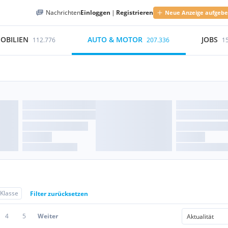
Nachrichten
Einloggen
|
Registrieren
Neue Anzeige aufgeb
OBILIEN
AUTO & MOTOR
JOBS
112.776
207.336
1
Klasse
Filter zurücksetzen
4
5
Weiter