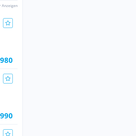
er Anzeigen
.980
.990