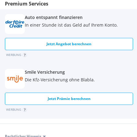
Premium Services
Sportliche Pedale
Sportlicher Bremssattel
Unsteady Driving Warning (UDW) -Warnung bei unruhiger
Auto entspannt finanzieren
Fahrt (UDW)
In einer Stunde ist das Geld auf Ihrem Konto.
Alcantara + PU Sitze
2 USB Anschlüsse (1x USB A 10W + 1x USB C 10W)
BOSE-Soundsystem mit 8 Hochleistungslautsprechern
Jetzt Angebot berechnen
Extras:
MWST Ausweisbar
WERBUNG
Teilautonomes Fahren
Automatic
Smile Versicherung
Allradsystem
Die Kfz-Versicherung ohne Blabla.
KEYLESS-GO
Multifunktionslenkrad
Rückfahrkamera
Jetzt Prämie berechnen
Elektrische Heckklappe
Spurwechselwarnung
WERBUNG
Tempomat mit Bremsfunktion
Totwinkel-Assistent
Abstandstempomat
Leichtmetallfelgen
Rechtlicher Hinweis