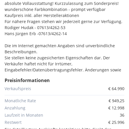
absolute Vollausstattung! Kurzzulassung zum Sonderpreis!
wunderschöne Farbkombination - prompt verfügbar
Kaufpreis inkl. aller Herstelleraktionen
Für nähere Fragen stehen wir jederzeit gerne zur Verfügung.
Rüdiger Hudak - 07613/4262-53
Hans Jürgen Erb -07613/4262-14
Die im Internet gemachten Angaben sind unverbindliche
Beschreibungen.
Sie stellen keine zugesicherten Eigenschaften dar. Der
Verkäufer haftet nicht für Irrtümer,
Eingabefehler/Datenübertragungsfehler. Änderungen sowie
Zwischenverkauf vorbehalten!
Preisinformationen
Serienausstattungen:
Verkaufspreis
€ 64.990
Nebelschlussleuchten
Garantie
Monatliche Rate
€ 949,25
Uni-Lackierung
Anzahlung
€ 12.998
Kofferraumbeleuchtung
Laufzeit in Monaten
36
LED-Rückleuchten
Restwert
€ 25.996
Reifenreparaturset