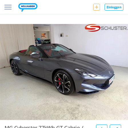
Einloggen
MG Cyberster 77kWh GT Cabrio /