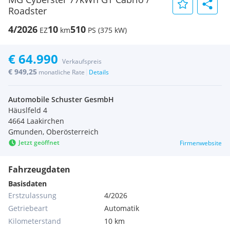
Roadster
4/2026
10
510
EZ
km
PS (375 kW)
€ 64.990
Verkaufspreis
€ 949,25
|
monatliche Rate
Details
Automobile Schuster GesmbH
Häuslfeld 4
4664 Laakirchen
Gmunden, Oberösterreich
Jetzt geöffnet
Firmenwebsite
Fahrzeugdaten
Basisdaten
Erstzulassung
4/2026
Getriebeart
Automatik
Kilometerstand
10 km