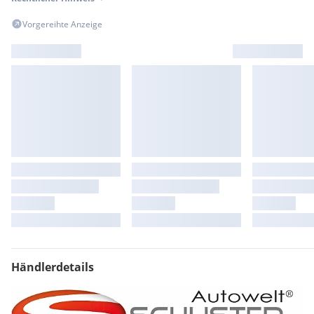
Regensensor
Spurhalte-Assistent
Vorgereihte Anzeige
Klimaautomatik
Panorama Glasdach
Elektronisches Stabilitätsprogramm
Bordcomputer
Freisprecheinrichtung
Lederausstattung
Navigationssystem
Schlüssellose Zentralverriegelung
LED-Scheinwerfer
elektr. Sitzverstellung
Sitzheizung
Einparkhilfe hi. + vo.
Lenkradheizung
Beifahrer Airbag
Einparkhilfe
Lederlenkrad
Händlerdetails
Mittelarmlehne
elektr. Fensterheber
Aussenspiegel elektrisch