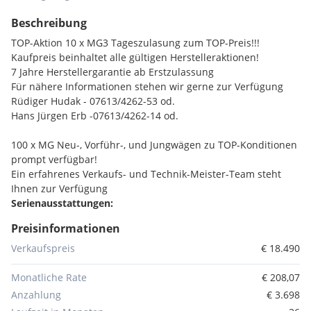
Beschreibung
TOP-Aktion 10 x MG3 Tageszulasung zum TOP-Preis!!!
Kaufpreis beinhaltet alle gültigen Herstelleraktionen!
7 Jahre Herstellergarantie ab Erstzulassung
Für nähere Informationen stehen wir gerne zur Verfügung
Rüdiger Hudak - 07613/4262-53 od.
Hans Jürgen Erb -07613/4262-14 od.
100 x MG Neu-, Vorführ-, und Jungwägen zu TOP-Konditionen
prompt verfügbar!
Ein erfahrenes Verkaufs- und Technik-Meister-Team steht
Ihnen zur Verfügung
Serienausstattungen:
Heckscheibenwischer
Preisinformationen
Garantie
Uni-Lackierung
Verkaufspreis
€ 18.490
Außenspiegel in Wagenfarbe
Lenkrad höhenverstellbar
Monatliche Rate
€ 208,07
Reifenreparaturset
Anzahlung
€ 3.698
Audio-System mit 6 Lautsprechern