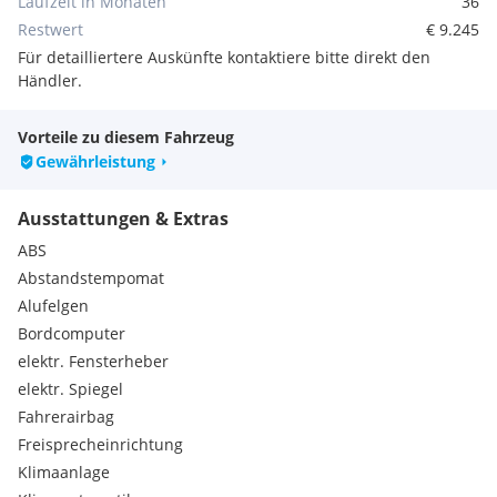
Laufzeit in Monaten
36
Beifahrersitz 4-fach einstellbar
Restwert
€ 9.245
DAB+Radio
Für detailliertere Auskünfte kontaktiere bitte direkt den
Querverkehrswarnung hinten (RTA)
Händler.
Vordersitze: 3-Punkt-Automatikgurt + Gurtstraffer und
Lastbegrenzer
Außenspiegel beheizbar
Vorteile zu diesem Fahrzeug
Außenspiegel automatisch anklappbar
Gewährleistung
360°-Kamera
Adaptive Tempo- u. Abstandsregelung (ACC)
Ausstattungen & Extras
Auto Hold
DAB+
ABS
Frontkollisionswarnsystem (FCW)
Abstandstempomat
Geschwindigkeitsassistent (SAS)
Alufelgen
Gurtwarnsystem für Vorder- und Rücksitze
Bordcomputer
Intelligente Fernlichtsteuerung (IHC)
elektr. Fensterheber
Lüftungsdüsen hinten
Leselampe vorne
elektr. Spiegel
Außenspiegel mit integrierter Blinker
Fahrerairbag
Coming Home-Funktion
Freisprecheinrichtung
EBA (Bremsassistent)
Klimaanlage
Start-/Stopptaste