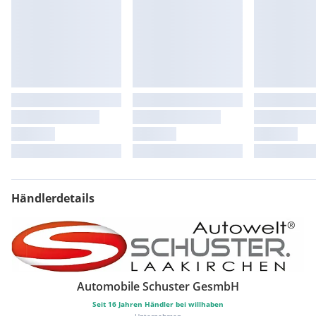
Klimaautomatik
Nebelscheinwerfer
Bordcomputer
Klimaanlage
Freisprecheinrichtung
Navigationssystem
Sitzheizung
Lenkradheizung
Airbag
Einparkhilfe
Mittelarmlehne
elektr. Fensterheber
Aussenspiegel elektrisch
Händlerdetails
ABS
Zentralverriegelung
Automobile Schuster GesmbH
Seit
16
Jahren Händler bei willhaben