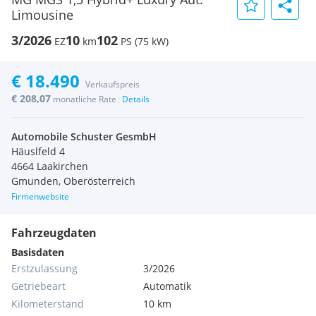
Limousine
3/2026
10
102
EZ
km
PS (75 kW)
€ 18.490
Verkaufspreis
€ 208,07
|
monatliche Rate
Details
Automobile Schuster GesmbH
Häuslfeld 4
4664 Laakirchen
Gmunden, Oberösterreich
Firmenwebsite
Fahrzeugdaten
Basisdaten
Erstzulassung
3/2026
Getriebeart
Automatik
Kilometerstand
10 km