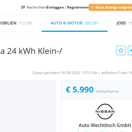
Nachrichten
Einloggen
|
Registrieren
Neue Anzeige aufgeb
OBILIEN
AUTO & MOTOR
JOBS
112.795
207.337
1
ta 24 kWh Klein-/
Zuletzt geändert:
06.08.2026, 13:55 Uhr
|
willhaben-Code:
1
€ 5.990
Verkaufspreis
Auto Wechtitsch GmbH