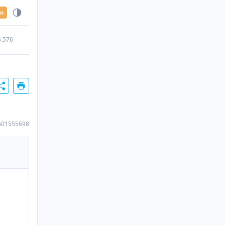
en
5.576
601555698