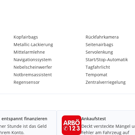
Kopfairbags
Rückfahrkamera
Metallic-Lackierung
Seitenairbags
Mittelarmlehne
Servolenkung
Navigationssystem
Start/Stop-Automatik
Nebelscheinwerfer
Tagfahrlicht
Notbremsassistent
Tempomat
Regensensor
Zentralverriegelung
bstrahlend bis 30km/h
gtem Rückwärtsgang
 entspannt finanzieren
Ankaufstest
- und
iner Stunde ist das Geld
Deckt versteckte Mängel 
Ihrem Konto.
Fehler am Fahrzeug auf