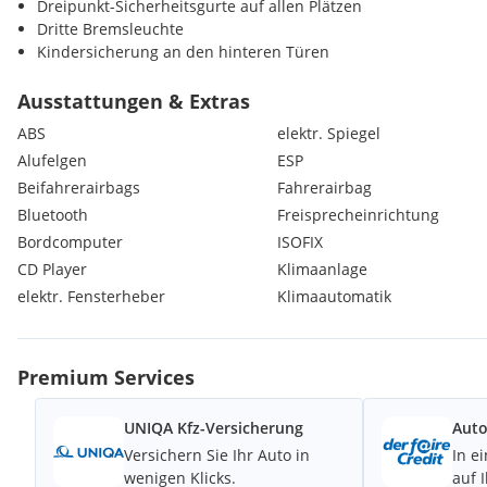
Dreipunkt-Sicherheitsgurte auf allen Plätzen
Dritte Bremsleuchte
Kindersicherung an den hinteren Türen
Leselampen vorne
LED Rückleuchten
Ausstattungen & Extras
Halogenscheinwerfer
ABS
elektr. Spiegel
Außenspiegel in Wagenfarbe lackiert
Alufelgen
ESP
Lenksäule, höhenverstellbar
Beifahrerairbags
Fahrerairbag
Steckdose 12V vorne
Ablagefach in Mittelkonsole
Bluetooth
Freisprecheinrichtung
Rücksitzbank asymetrisch (60:40) umklappbar
Bordcomputer
ISOFIX
Armlehnen an den Türen
CD Player
Klimaanlage
Kopfstützen höhenverstellbar auf allen Plätzen
elektr. Fensterheber
Klimaautomatik
Make-Up-Spiegel, auf Fahrer- und Beifahrerseite
Scheibenwischer mit Intervallschaltung, vorne und hinten
Defrosterdüsen für Front- und Seitenscheiben
Akustische Annäherungssignal intermittierend, nach vorne a
Premium Services
Akustische Warnsignal nach hinten abstrahlend bei eingele
Dachspoiler mit integriertem 3. Bremslicht
UNIQA Kfz-Versicherung
Auto
Dual-Display für Geschwindigkeitsanzeige, Batteriekapazitäts
Versichern Sie Ihr Auto in
In e
Restreichweitenanzeige
wenigen Klicks.
auf 
Fahrlichtautomatik mit "Follow me Home" - Funktion