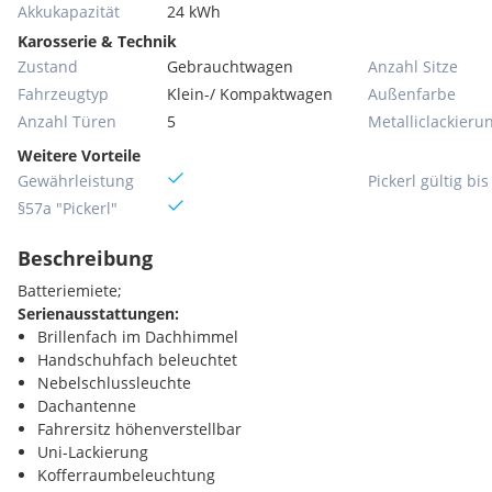
Akkukapazität
24 kWh
Karosserie & Technik
Zustand
Gebrauchtwagen
Anzahl Sitze
Fahrzeugtyp
Klein-/ Kompaktwagen
Außenfarbe
Anzahl Türen
5
Metallic­lackieru
Weitere Vorteile
Gewährleistung
Pickerl gültig bis
§57a "Pickerl"
Beschreibung
Batteriemiete;
Serienausstattungen:
Brillenfach im Dachhimmel
Handschuhfach beleuchtet
Nebelschlussleuchte
Dachantenne
Fahrersitz höhenverstellbar
Uni-Lackierung
Kofferraumbeleuchtung