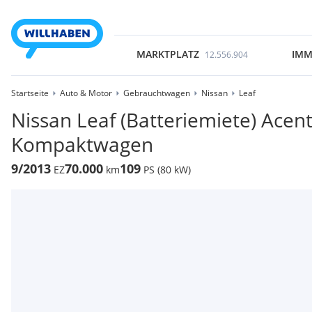
MARKTPLATZ
IMM
12.556.904
Startseite
Auto & Motor
Gebrauchtwagen
Nissan
Leaf
Nissan Leaf (Batteriemiete) Acen
Kompaktwagen
9/2013
70.000
109
EZ
km
PS (80 kW)