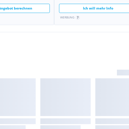
lter
 Angebot berechnen
Ich will mehr Info
WERBUNG
t
isch
s-Stecker
nenraum elektronisch