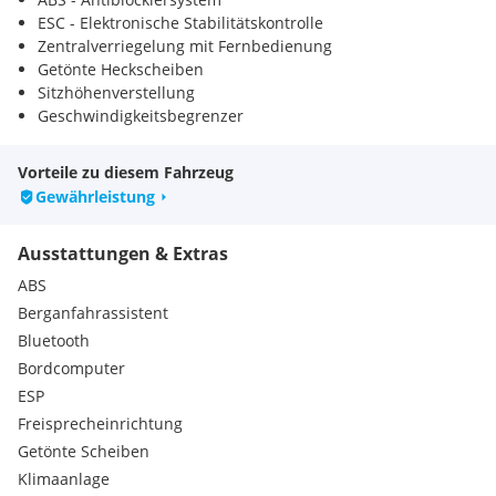
ESC - Elektronische Stabilitätskontrolle
Zentralverriegelung mit Fernbedienung
Getönte Heckscheiben
Sitzhöhenverstellung
Geschwindigkeitsbegrenzer
Reifendrucküberwachungssensoren
Hilfe beim Starten des Fahrzeugs - Berganfahrhilfe
Vorteile zu diesem Fahrzeug
Automatische Klimaanlage
Gewährleistung
Freisprecheinrichtung
Berührungsempfindlicher Bildschirm
Ausstattungen & Extras
Regensensor
Lichtsensor
ABS
Digitaler (virtueller) Bildschirm
Berganfahrassistent
Bluetooth
Bordcomputer
ESP
Freisprecheinrichtung
Getönte Scheiben
Klimaanlage