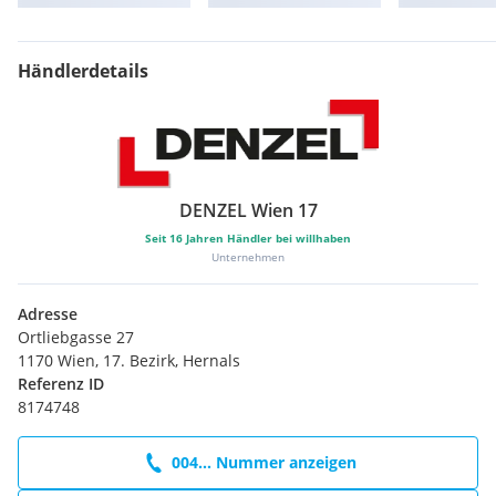
Ladekabel Typ2/Typ 2 (Mode 3), 5 m Länge, 3-phasig, 32A
Plug & Charge
Uni-Lackierung Cloud Blue
Händlerdetails
Variabler Gepäckraumboden
Adaptive Geschwindigkeitsregelanlage
DENZEL Wien 17
Seit
16
Jahren Händler bei willhaben
Unternehmen
Adresse
Ortliebgasse 27
1170 Wien, 17. Bezirk, Hernals
Referenz ID
8174748
004... Nummer anzeigen