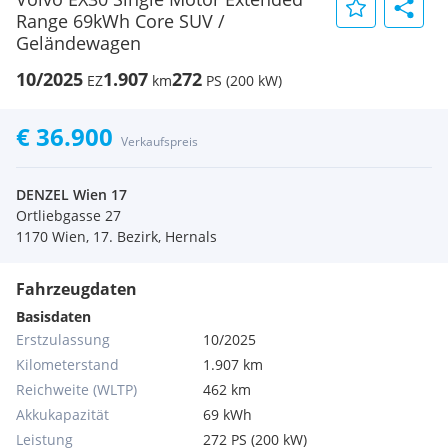
Range 69kWh Core SUV /
Geländewagen
10/2025
1.907
272
EZ
km
PS (200 kW)
€ 36.900
Verkaufspreis
DENZEL Wien 17
Ortliebgasse 27
1170 Wien, 17. Bezirk, Hernals
Fahrzeugdaten
Basisdaten
Erstzulassung
10/2025
Kilometerstand
1.907 km
Reichweite (WLTP)
462 km
Akkukapazität
69 kWh
Leistung
272 PS (200 kW)