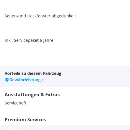
Seiten-und Heckfenster abgedunkelt
Inkl. Servicepaket 6 Jahre
Inkl. Winterkompletträder
Vorteile zu diesem Fahrzeug
Serienausstattungen:
Gewährleistung
Nebelschlussleuchte
Dach in Wagenfarbe
Ausstattungen & Extras
Innenraumbeleuchtung
LED-Rückleuchten
Serviceheft
Kindersicherung
Heckspoiler in Wagenfarbe
Premium Services
Beschlagsensor zur automatischen Aktivierung der
Defrosterfunkcion