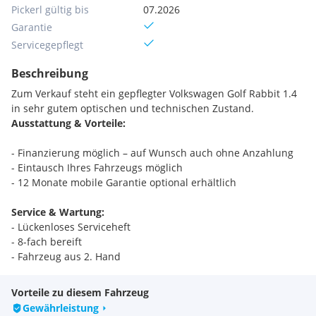
Pickerl gültig bis
07.2026
Garantie
Servicegepflegt
Beschreibung
Zum Verkauf steht ein gepflegter Volkswagen Golf Rabbit 1.4
in sehr gutem optischen und technischen Zustand.
Ausstattung & Vorteile:
- Finanzierung möglich – auf Wunsch auch ohne Anzahlung
- Eintausch Ihres Fahrzeugs möglich
- 12 Monate mobile Garantie optional erhältlich
Service & Wartung:
- Lückenloses Serviceheft
- 8-fach bereift
- Fahrzeug aus 2. Hand
- Frischer Service (Öl, Ölfilter, Luftfilter, Pollenfilter)
- Zahnriemen inkl. Wasserpumpe neu ersetzt
Vorteile zu diesem Fahrzeug
- Keilrippenriemen inkl. Spanner erneuert
Gewährleistung
- Bremsen vorne und hinten neu (Scheiben & Beläge)