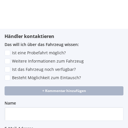
Gurtstraffer vorne
Innenraumluftfilter
Wärmeschutzrundumverglasung getönt
Lenkrad höhen- und/oder neigungsverstellbar
Leselampen
Sonnenblenden mit beleuchtetem Make-up-Spiegel
Händler kontaktieren
Kopfstützen im Fond 3-fach
Innenlichtautomatik
Das will ich über das Fahrzeug wissen:
Sitzbank und Sitzlehne hinten geteilt umlegbar
Ist eine Probefahrt möglich?
Handschuhfach abschließbar und kühlbar
Weitere Informationen zum Fahrzeug
Sonderfarbe
Ist das Fahrzeug noch verfügbar?
Besteht Möglichkeit zum Eintausch?
+ Kommentar hinzufügen
Name