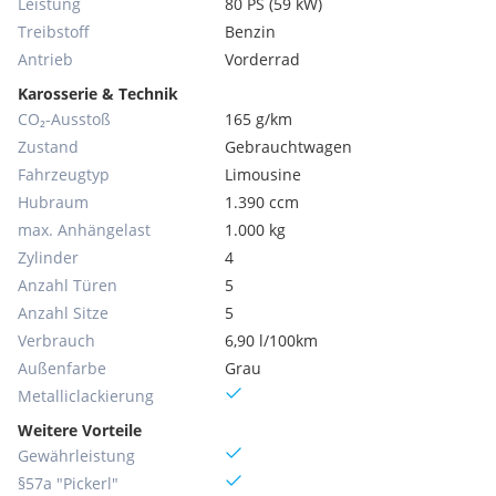
Leistung
80 PS (59 kW)
Treibstoff
Benzin
Antrieb
Vorderrad
Karosserie & Technik
CO₂-Ausstoß
165 g/km
Zustand
Gebrauchtwagen
Fahrzeugtyp
Limousine
Hubraum
1.390 ccm
max. Anhängelast
1.000 kg
Zylinder
4
Anzahl Türen
5
Anzahl Sitze
5
Verbrauch
6,90 l/100km
Außenfarbe
Grau
Metallic­lackierung
Weitere Vorteile
Gewährleistung
§57a "Pickerl"