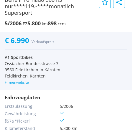
nur****119.-****monatlich
Supersport
5/2006
5.800
898
EZ
km
ccm
€ 6.990
Verkaufspreis
A1 Sportbikes
Ossiacher Bundesstrasse 7
9560 Feldkirchen in Kärnten
Feldkirchen, Kärnten
Firmenwebsite
Fahrzeugdaten
Erstzulassung
5/2006
Gewährleistung
§57a "Pickerl"
Kilometerstand
5.800 km