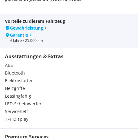
Motor
V-Twin 4-Takt SOHC
Hubraum
962,6 cm3
Vorteile zu diesem Fahrzeug
Zylinder
2
Gewährleistung
Maximale Leistung
63 kW@7500 rpm (86 PS)
Garantie
Kühlung
Wasser/Öl
4 Jahre / 25.000 km
Antrieb
CVT
Getriebe
H/L/N/P/R
Ausstattungen & Extras
Starter
e-starter
Zulassung
T3b
ABS
Einspritzung
Bosch EFI
Bluetooth
Motorleistung (Drehmoment)
88 Nm@5500 rpm
Elektrostarter
ABS
Heizgriffe
3 Power-Modes
Leasingfähig
8 Zoll MMI-Touchscreen mit Apple CarPlay
4 Jahre Herstellergarantie oder max. 25.000 km
LED-Scheinwerfer
Laufleistung oder 1.250 Bh (ausgenommen gewerbliche
Serviceheft
Nutzung)
TFT Display
Piggyback-Stoßdämpfer mit Ausgleichsbehälter für
optimierte Wärmeableitung, konstanteres Fahrverhalten
und gleichbleibende Dämpfung
Premium Services