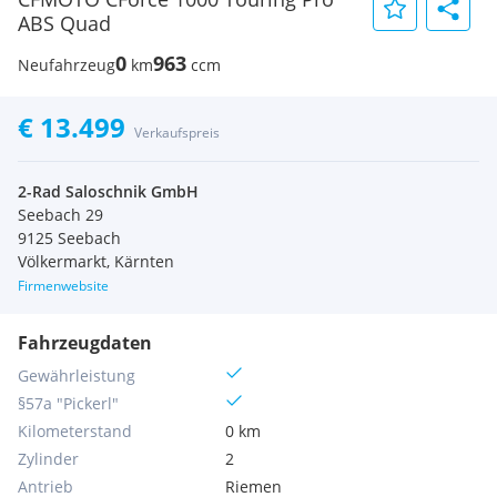
ABS Quad
0
963
Neufahrzeug
km
ccm
€ 13.499
Verkaufspreis
2-Rad Saloschnik GmbH
Seebach 29
9125 Seebach
Völkermarkt, Kärnten
Firmenwebsite
Fahrzeugdaten
Gewährleistung
§57a "Pickerl"
Kilometerstand
0 km
Zylinder
2
Antrieb
Riemen