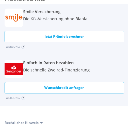
Seilwinde mit Synthetikseil
Rückenlehne
Smile Versicherung
14‘ färbige Beadlock
Die Kfz-Versicherung ohne Blabla.
Färbige Federn
Sitz-Griff-Daumenheizung...
Jetzt Prämie berechnen
WERBUNG
Einfach in Raten bezahlen
Die schnelle Zweirad-Finanzierung
Wunschkredit anfragen
WERBUNG
Rechtlicher Hinweis