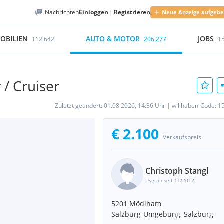
Nachrichten
Einloggen
|
Registrieren
Neue Anzeige aufgeb
OBILIEN
AUTO & MOTOR
JOBS
112.642
206.277
1
/ Cruiser
Zuletzt geändert:
01.08.2026, 14:36 Uhr
|
willhaben-Code:
1
€ 2.100
Verkaufspreis
Christoph Stangl
User:in seit 11/2012
5201 Mödlham
Salzburg-Umgebung, Salzburg