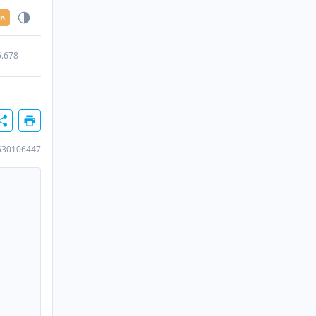
en
5.678
530106447