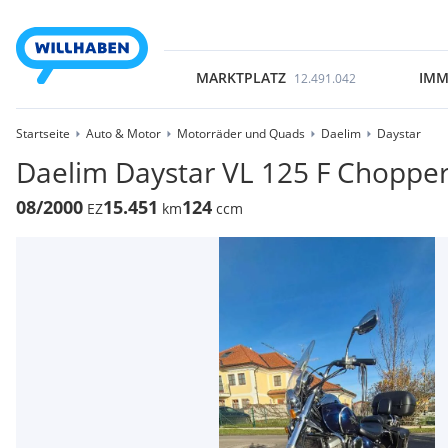
MARKTPLATZ
IMM
12.491.042
Startseite
Auto & Motor
Motorräder und Quads
Daelim
Daystar
Daelim Daystar VL 125 F Chopper 
08/2000
15.451
124
EZ
km
ccm