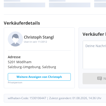
Verkäuferdetails
Verkäufer 
Christoph Stangl
User:in seit 11/2012
Adresse
5201 Mödlham
Salzburg-Umgebung, Salzburg
Weitere Anzeigen von
Christoph
N
Privatperson
willhaben-Code:
1530106447
|
Zuletzt geändert:
01.08.2026, 14:36
Uhr