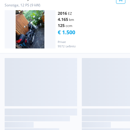
Sonstige, 12 PS (9 kW)
2016
EZ
4.165
km
125
ccm
€ 1.500
Privat
9572 Leßnitz