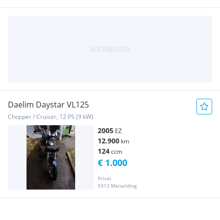
Daelim Daystar VL125
Chopper / Cruiser, 12 PS (9 kW)
2005
EZ
12.900
km
124
ccm
€ 1.000
Privat
9312 Meiselding