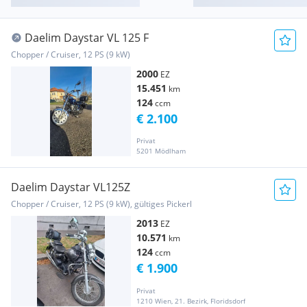
Daelim Daystar VL 125 F
Chopper / Cruiser, 12 PS (9 kW)
2000
EZ
15.451
km
124
ccm
€ 2.100
Privat
5201 Mödlham
Daelim Daystar VL125Z
Chopper / Cruiser, 12 PS (9 kW), gültiges Pickerl
2013
EZ
10.571
km
124
ccm
€ 1.900
Privat
1210 Wien, 21. Bezirk, Floridsdorf