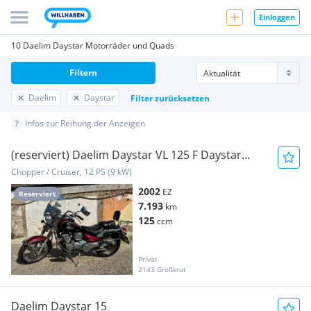
Einloggen
10 Daelim Daystar Motorräder und Quads
Filtern
Daelim
Daystar
Filter zurücksetzen
Infos zur Reihung der Anzeigen
(reserviert) Daelim Daystar VL 125 F Daystar
Classic
Chopper / Cruiser, 12 PS (9 kW)
2002
EZ
Reserviert
7.193
km
125
ccm
Privat
2143 Großkrut
Daelim Daystar 15