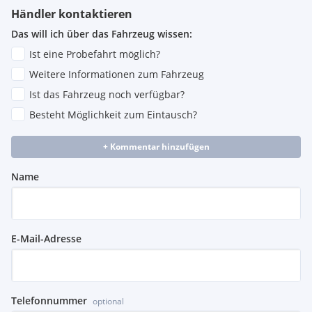
Händler kontaktieren
Alexander Schön
Das will ich über das Fahrzeug wissen:
Verkauf Krems
(0) 2732 79999 13
Ist eine Probefahrt möglich?
Weitere Informationen zum Fahrzeug
Helmut Feltrini
Ist das Fahrzeug noch verfügbar?
Verkauf Krems
Besteht Möglichkeit zum Eintausch?
(0) 2732 79999 12
+ Kommentar hinzufügen
Name
E-Mail-Adresse
Telefonnummer
optional