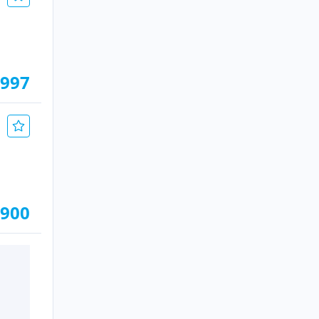
.997
.900