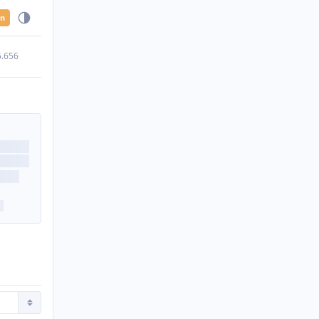
en
5.656