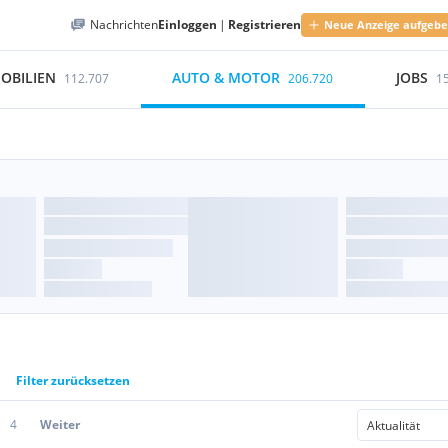
Nachrichten
Einloggen
|
Registrieren
Neue Anzeige aufgeb
OBILIEN
AUTO & MOTOR
JOBS
112.707
206.720
1
Filter zurücksetzen
4
Weiter