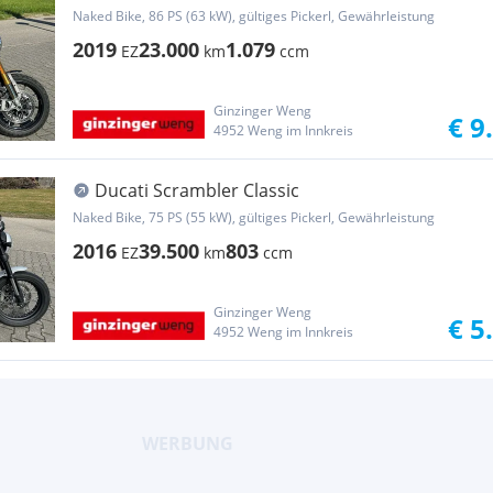
Naked Bike, 86 PS (63 kW), gültiges Pickerl, Gewährleistung
2019
23.000
1.079
EZ
km
ccm
Ginzinger Weng
€ 9
4952 Weng im Innkreis
Ducati Scrambler Classic
Naked Bike, 75 PS (55 kW), gültiges Pickerl, Gewährleistung
2016
39.500
803
EZ
km
ccm
Ginzinger Weng
€ 5
4952 Weng im Innkreis