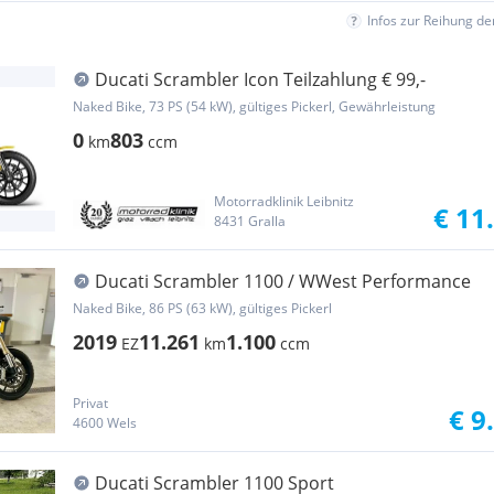
Infos zur Reihung d
Ducati Scrambler Icon Teilzahlung € 99,-
Naked Bike, 73 PS (54 kW), gültiges Pickerl, Gewährleistung
0
803
km
ccm
Motorradklinik Leibnitz
€ 11
8431 Gralla
Ducati Scrambler 1100 / WWest Performance
Naked Bike, 86 PS (63 kW), gültiges Pickerl
2019
11.261
1.100
EZ
km
ccm
Privat
€ 9
4600 Wels
Ducati Scrambler 1100 Sport