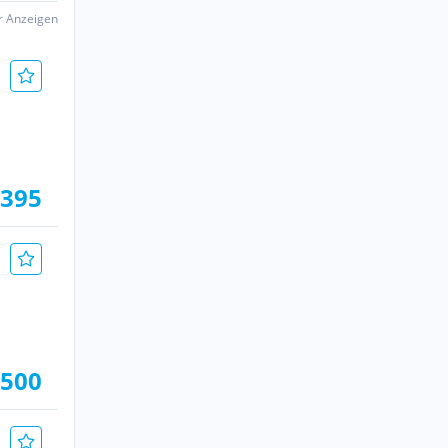
er Anzeigen
.395
.500