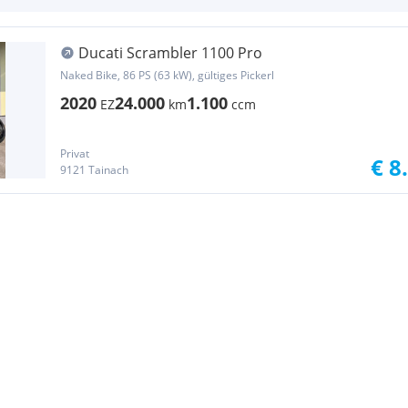
Ducati Scrambler 1100 Pro
Naked Bike, 86 PS (63 kW), gültiges Pickerl
2020
24.000
1.100
EZ
km
ccm
Privat
€ 8
9121 Tainach