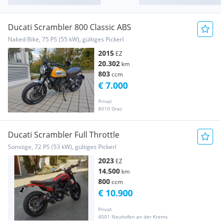
Ducati Scrambler 800 Classic ABS
Naked Bike, 75 PS (55 kW), gültiges Pickerl
2015
EZ
20.302
km
803
ccm
€ 7.000
Privat
8010 Graz
Ducati Scrambler Full Throttle
Sonstige, 72 PS (53 kW), gültiges Pickerl
2023
EZ
14.500
km
800
ccm
€ 10.900
Privat
4501 Neuhofen an der Krems