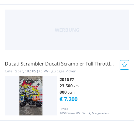
Ducati Scrambler Ducati Scrambler Full Throttle
Rizoma
Cafe Racer, 102 PS (75 kW), gültiges Pickerl
2016
EZ
23.500
km
800
ccm
€ 7.200
Privat
1050 Wien, 05. Bezirk, Margareten