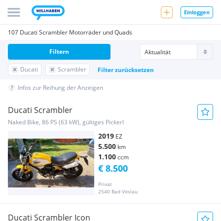
Einloggen
107 Ducati Scrambler Motorräder und Quads
Filtern
Ducati
Scrambler
Filter zurücksetzen
Infos zur Reihung der Anzeigen
Ducati Scrambler
Naked Bike, 86 PS (63 kW), gültiges Pickerl
2019
EZ
5.500
km
1.100
ccm
€ 8.500
Privat
2540 Bad Vöslau
Ducati Scrambler Icon