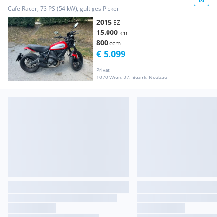
Cafe Racer, 73 PS (54 kW), gültiges Pickerl
2015
EZ
15.000
km
800
ccm
€ 5.099
Privat
1070 Wien, 07. Bezirk, Neubau