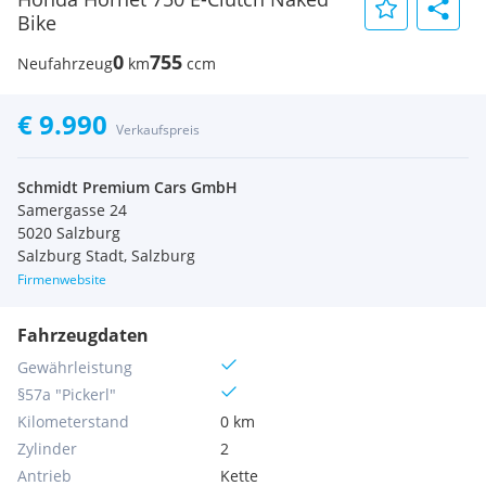
Bike
0
755
Neufahrzeug
km
ccm
€ 9.990
Verkaufspreis
Schmidt Premium Cars GmbH
Samergasse 24
5020 Salzburg
Salzburg Stadt, Salzburg
Firmenwebsite
Fahrzeugdaten
Gewährleistung
§57a "Pickerl"
Kilometerstand
0 km
Zylinder
2
Antrieb
Kette