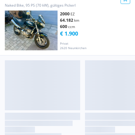
Naked Bike, 95 PS (70 kW), gültiges Pickerl
2000
EZ
64.182
km
600
ccm
€ 1.900
Privat
2620 Neunkirchen