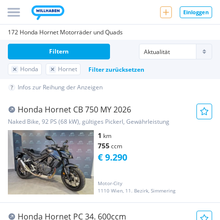
Einloggen
172 Honda Hornet Motorräder und Quads
Filtern
Honda
Hornet
Filter zurücksetzen
Infos zur Reihung der Anzeigen
Honda Hornet CB 750 MY 2026
Naked Bike, 92 PS (68 kW), gültiges Pickerl, Gewährleistung
1
km
755
ccm
€ 9.290
Motor-City
1110 Wien, 11. Bezirk, Simmering
Honda Hornet PC 34. 600ccm