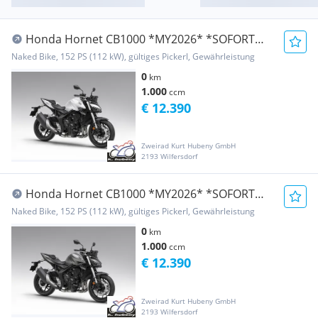
Honda Hornet CB1000 *MY2026* *SOFORT
VERFÜGBAR* *SALE*
Naked Bike, 152 PS (112 kW), gültiges Pickerl, Gewährleistung
0
km
1.000
ccm
€ 12.390
Zweirad Kurt Hubeny GmbH
2193 Wilfersdorf
Honda Hornet CB1000 *MY2026* *SOFORT
VERFÜGBAR* *SALE*
Naked Bike, 152 PS (112 kW), gültiges Pickerl, Gewährleistung
0
km
1.000
ccm
€ 12.390
Zweirad Kurt Hubeny GmbH
2193 Wilfersdorf