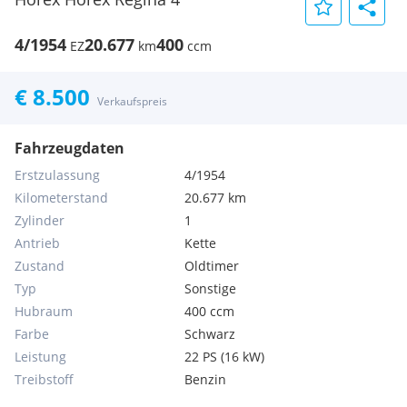
4/1954
20.677
400
EZ
km
ccm
€ 8.500
Verkaufspreis
Fahrzeugdaten
Erstzulassung
4/1954
Kilometerstand
20.677 km
Zylinder
1
Antrieb
Kette
Zustand
Oldtimer
Typ
Sonstige
Hubraum
400 ccm
Farbe
Schwarz
Leistung
22 PS (16 kW)
Treibstoff
Benzin