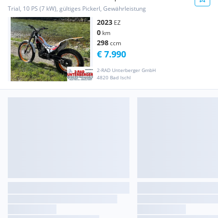
Trial, 10 PS (7 kW), gültiges Pickerl, Gewährleistung
2023
EZ
0
km
298
ccm
€ 7.990
2-RAD Unterberger GmbH
4820 Bad Ischl