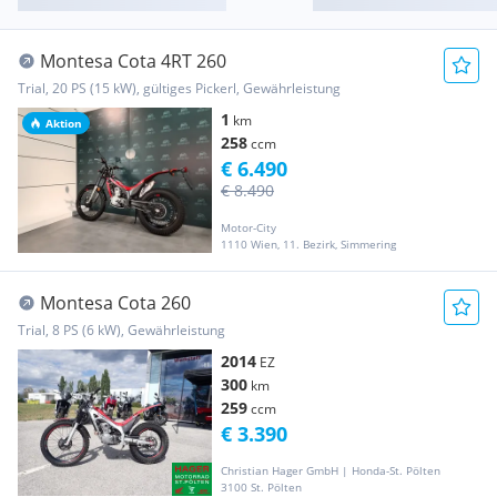
Montesa Cota 4RT 260
Trial, 20 PS (15 kW), gültiges Pickerl, Gewährleistung
1
km
Aktion
258
ccm
€ 6.490
€ 8.490
Motor-City
1110 Wien, 11. Bezirk, Simmering
Montesa Cota 260
Trial, 8 PS (6 kW), Gewährleistung
2014
EZ
300
km
259
ccm
€ 3.390
Christian Hager GmbH | Honda-St. Pölten
3100 St. Pölten