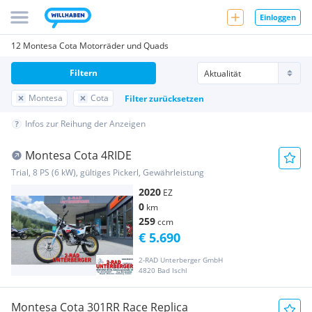
Einloggen
12 Montesa Cota Motorräder und Quads
Filtern
Montesa
Cota
Filter zurücksetzen
Infos zur Reihung der Anzeigen
Montesa Cota 4RIDE
Trial, 8 PS (6 kW), gültiges Pickerl, Gewährleistung
2020
EZ
0
km
259
ccm
€ 5.690
2-RAD Unterberger GmbH
4820 Bad Ischl
Montesa Cota 301RR Race Replica