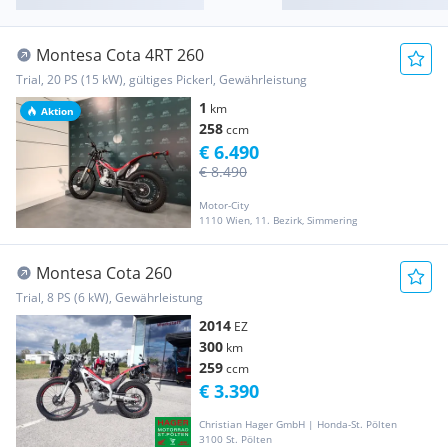
Montesa Cota 4RT 260
Trial, 20 PS (15 kW), gültiges Pickerl, Gewährleistung
1
km
Aktion
258
ccm
€ 6.490
€ 8.490
Motor-City
1110 Wien, 11. Bezirk, Simmering
Montesa Cota 260
Trial, 8 PS (6 kW), Gewährleistung
2014
EZ
300
km
259
ccm
€ 3.390
Christian Hager GmbH | Honda-St. Pölten
3100 St. Pölten