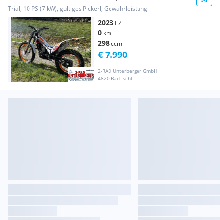
Trial, 10 PS (7 kW), gültiges Pickerl, Gewährleistung
2023
EZ
0
km
298
ccm
€ 7.990
2-RAD Unterberger GmbH
4820 Bad Ischl