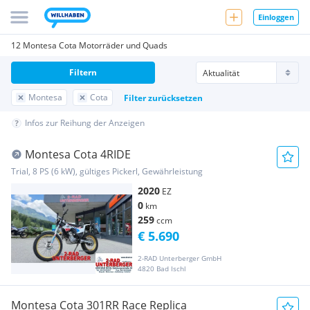
Einloggen
12 Montesa Cota Motorräder und Quads
Filtern
Montesa
Cota
Filter zurücksetzen
Infos zur Reihung der Anzeigen
Montesa Cota 4RIDE
Trial, 8 PS (6 kW), gültiges Pickerl, Gewährleistung
2020
EZ
0
km
259
ccm
€ 5.690
2-RAD Unterberger GmbH
4820 Bad Ischl
Montesa Cota 301RR Race Replica