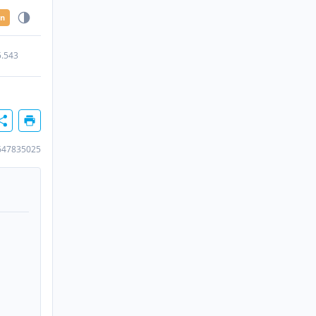
en
5.543
647835025