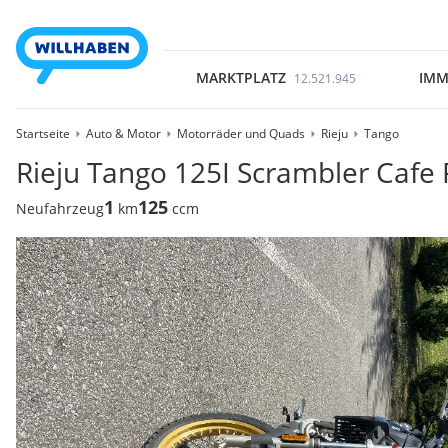
MARKTPLATZ
IMM
12.521.945
Startseite
Auto & Motor
Motorräder und Quads
Rieju
Tango
Rieju Tango 125I Scrambler Cafe 
1
125
Neufahrzeug
km
ccm