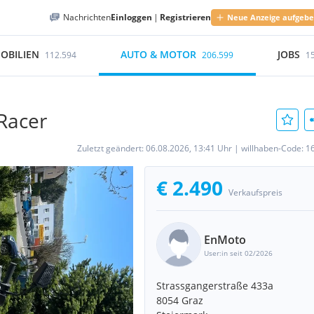
Nachrichten
Einloggen
|
Registrieren
Neue Anzeige aufgeb
OBILIEN
AUTO & MOTOR
JOBS
112.594
206.599
1
Racer
Zuletzt geändert:
06.08.2026, 13:41 Uhr
|
willhaben-Code:
1
€ 2.490
Verkaufspreis
EnMoto
User:in seit 02/2026
Strassgangerstraße 433a
8054 Graz