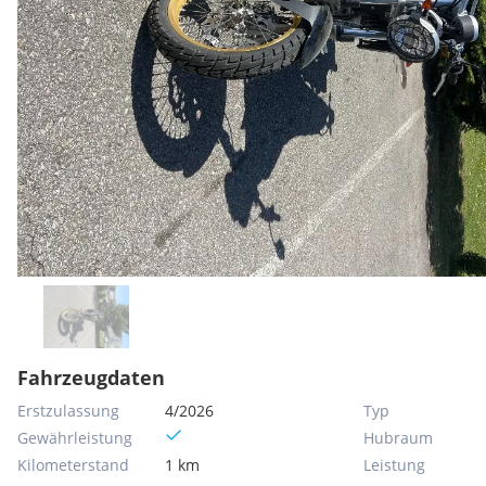
Fahrzeugdaten
Erstzulassung
4/2026
Typ
Gewährleistung
Hubraum
Kilometerstand
1 km
Leistung