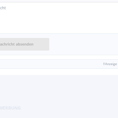
achricht absenden
!
Anzeige