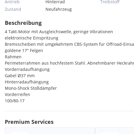
Antrieb
Hinterrad
Treibstoff
Zustand
Neufahrzeug
Beschreibung
4 Takt-Motor mit Ausgleichswelle, geringe Vibrationen
elektronische Einspritzung
Bremsscheiben mit umgekehrtem CBS-System für Offroad-Einsa
goldene 17" Felgen
Rahmen
Perimeterrahmen aus hochfestem Stahl. Abnehmbarer Heckra
Vorderradaufhängung
Gabel Ø37 mm
Hinterradaufhängung
Mono-Shock Stoßdämpfer
Vorderreifen
100/80-17
Hinterreifen
130/70-17
Vorderbremse
Premium Services
Wave-Scheibe Ø260 mm
Hinterbremse