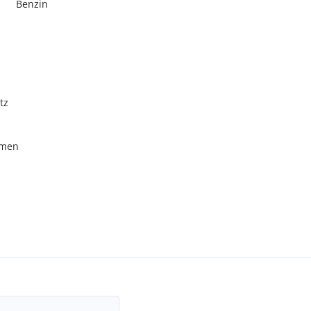
Benzin
tz
hmen