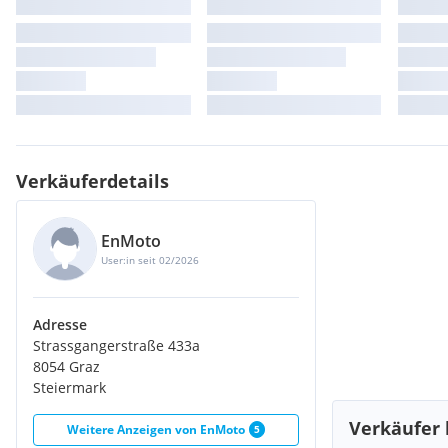
Verkäuferdetails
EnMoto
User:in seit 02/2026
Adresse
Strassgangerstraße 433a
8054 Graz
Steiermark
Verkäufer 
Weitere Anzeigen von
EnMoto
5