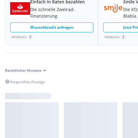
Einfach in Raten bezahlen
Smile 
Wave-Scheibe Ø200 mm
Die schnelle Zweirad-
Die Kf
Finanzierung
Blabla.
Für weitere Infos gerne im Shop vorbeischauen oder telefonisc
Wunschkredit anfragen
Jetzt P
WERBUNG
WERBUNG
Rechtlicher Hinweis
Vorgereihte Anzeige