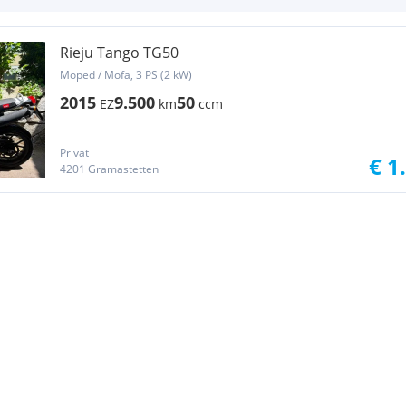
Rieju Tango TG50
Moped / Mofa, 3 PS (2 kW)
2015
9.500
50
EZ
km
ccm
Privat
€ 1
4201 Gramastetten