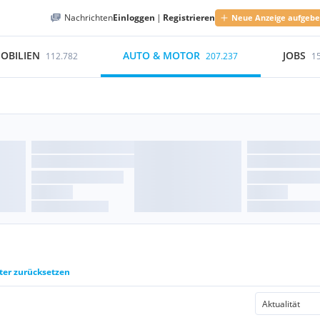
Nachrichten
Einloggen
|
Registrieren
Neue Anzeige aufgeb
OBILIEN
AUTO & MOTOR
JOBS
112.782
207.237
1
lter zurücksetzen