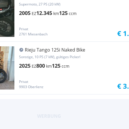
Supermoto, 27 PS (20 kW)
2005
12.345
125
EZ
km
ccm
Privat
€ 1
2761 Miesenbach
Rieju Tango 125i Naked Bike
Sonstige, 10 PS (7 kW), gültiges Pickerl
2025
800
125
EZ
km
ccm
Privat
€ 3
9903 Oberlienz