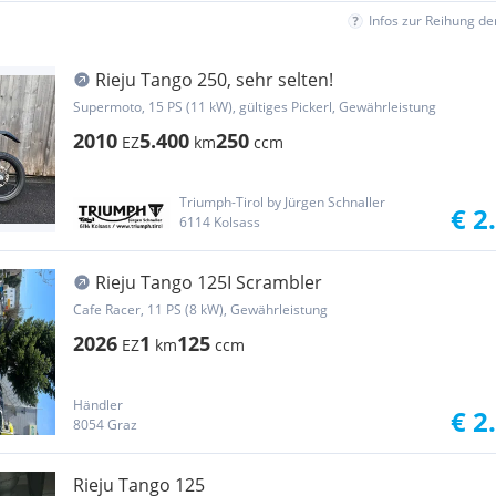
Infos zur Reihung d
Rieju Tango 250, sehr selten!
Supermoto, 15 PS (11 kW), gültiges Pickerl, Gewährleistung
2010
5.400
250
EZ
km
ccm
Triumph-Tirol by Jürgen Schnaller
€ 2
6114 Kolsass
Rieju Tango 125I Scrambler
Cafe Racer, 11 PS (8 kW), Gewährleistung
2026
1
125
EZ
km
ccm
Händler
€ 2
8054 Graz
Rieju Tango 125