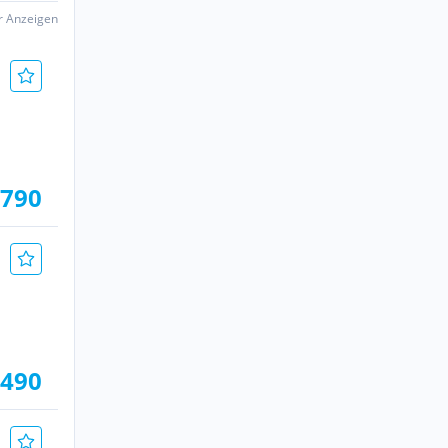
er Anzeigen
.790
.490