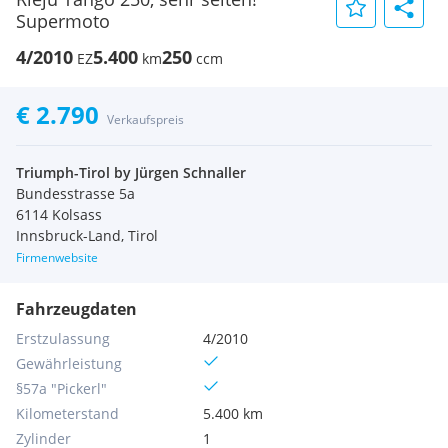
Supermoto
4/2010
5.400
250
EZ
km
ccm
€ 2.790
Verkaufspreis
Triumph-Tirol by Jürgen Schnaller
Bundesstrasse 5a
6114 Kolsass
Innsbruck-Land, Tirol
Firmenwebsite
Fahrzeugdaten
Erstzulassung
4/2010
Gewährleistung
§57a "Pickerl"
Kilometerstand
5.400 km
Zylinder
1