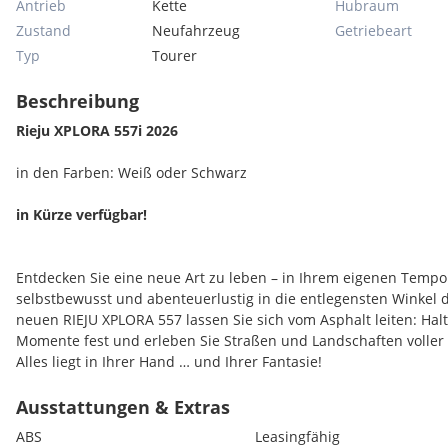
Antrieb
Kette
Hubraum
Zustand
Neufahrzeug
Getriebeart
Typ
Tourer
Beschreibung
Rieju XPLORA 557i 2026
in den Farben: Weiß oder Schwarz
in Kürze verfügbar!
Entdecken Sie eine neue Art zu leben – in Ihrem eigenen Tempo. 
selbstbewusst und abenteuerlustig in die entlegensten Winkel d
neuen RIEJU XPLORA 557 lassen Sie sich vom Asphalt leiten: Hal
Momente fest und erleben Sie Straßen und Landschaften volle
Alles liegt in Ihrer Hand … und Ihrer Fantasie!
Ihr ausgewogener 554-cm³-Viertakt-Zweizylinder-Motor, EURO 5+
ein spontanes Ansprechverhalten, das Sie von der ersten Fahrt 
Ausstattungen & Extras
verfügt außerdem über erstklassige Komponenten, darunter ein 
ABS
Leasingfähig
Aluminiumfelgen und ein leistungsstarkes Bremssystem: zwei ra