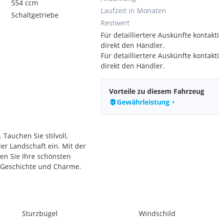
554 ccm
Laufzeit in Monaten
Schaltgetriebe
Restwert
Für detailliertere Auskünfte kontakti
direkt den Händler.
Für detailliertere Auskünfte kontakti
direkt den Händler.
Vorteile zu diesem Fahrzeug
Gewährleistung
Tauchen Sie stilvoll,
er Landschaft ein. Mit der
ten Sie Ihre schönsten
r Geschichte und Charme.
-konform, liefert 47 PS und
an begeistern wird. Es
KYB-Fahrwerk, 17-Zoll-
Sturzbügel
Windschild
dial montierte 4-Kolben-