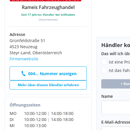
Rameis Fahrzeughandel
Seit
17
Jahren Händler bei willhaben
Unternehmen
Adresse
Grünfeldstraße 51
Händler ko
4523 Neuzeug
Steyr-Land, Oberösterreich
Das will ich ü
Firmenwebsite
Ist eine P
Ist das Fa
004... Nummer anzeigen
+ Ko
Mehr über diesen Händler erfahren
Name
Öffnungszeiten
MO
10:00
-
12:00
|
14:00
-
18:00
DI
10:00
-
12:00
|
14:00
-
18:00
E-Mail-Adress
MI
10:00
-
13:00