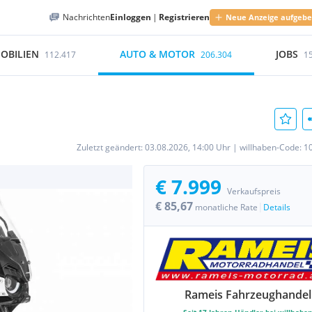
Nachrichten
Einloggen
|
Registrieren
Neue Anzeige aufgeb
OBILIEN
AUTO & MOTOR
JOBS
112.417
206.304
1
Zuletzt geändert:
03.08.2026, 14:00 Uhr
|
willhaben-Code:
1
€ 7.999
Verkaufspreis
€ 85,67
|
monatliche Rate
Details
Rameis Fahrzeughandel
Seit
17
Jahren Händler bei willhabe