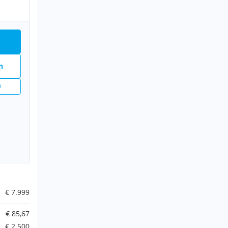
n
€ 7.999
€ 85,67
€ 2.500