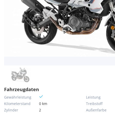
Fahrzeugdaten
Gewährleistung
Leistung
Kilometerstand
0 km
Treibstoff
Zylinder
2
Außenfarbe