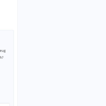
zeug
h?