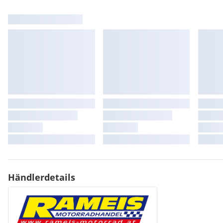
Hinteres Federbein: KYB Monoshock (einstellbar)
Bremssystem vorne/hinten: 2x 2 Kolben 300mm Wave-Scheibe 
Reifen vorne/hinten: 110/80-19 / 150/70-17
Sitzhöhe: 795mm
Tankinhalt: 19,5l
Gerne rechnen wir auf Wunsch auch ein individuelles Finanzie
Auslieferungs- und Nebenkostenpauschale in Höhe von €299.-
Versand österreichweit gegen einen Aufpreis von 199,- möglich,
erfahrene Spedition die auf Motorradtransporte spezialisiert ist
Alle Angaben sind unverbindlich. Irrtümer, Eingabefehler, Änd
vorbehalten.
Händlerdetails
Dein Rameis Team