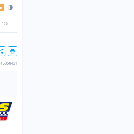
en
5.466
015358431
n