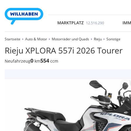
MARKTPLATZ
IMM
12.516.290
Startseite
Auto & Motor
Motorräder und Quads
Rieju
Sonstige
Rieju XPLORA 557i 2026 Tourer
0
554
Neufahrzeug
km
ccm