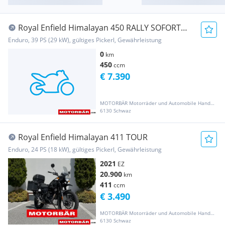
Royal Enfield Himalayan 450 RALLY SOFORT
VERFÜGBAR!
Enduro, 39 PS (29 kW), gültiges Pickerl, Gewährleistung
0
km
450
ccm
€ 7.390
MOTORBÄR Motorräder und Automobile Handelsgesellschaft m.b.H.
6130 Schwaz
Royal Enfield Himalayan 411 TOUR
Enduro, 24 PS (18 kW), gültiges Pickerl, Gewährleistung
2021
EZ
20.900
km
411
ccm
€ 3.490
MOTORBÄR Motorräder und Automobile Handelsgesellschaft m.b.H.
6130 Schwaz