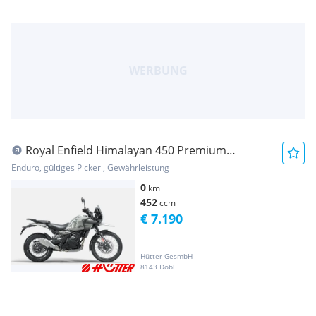
Royal Enfield Himalayan 450 Premium
Tubeless / Farbe: kamet w...
Enduro, gültiges Pickerl, Gewährleistung
0
km
452
ccm
€ 7.190
Hütter GesmbH
8143 Dobl