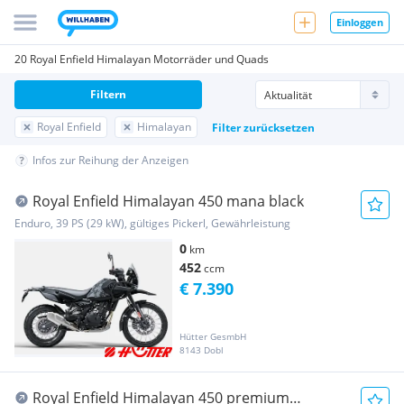
Einloggen
20 Royal Enfield Himalayan Motorräder und Quads
Filtern
Royal Enfield
Himalayan
Filter zurücksetzen
Infos zur Reihung der Anzeigen
Royal Enfield Himalayan 450 mana black
Enduro, 39 PS (29 kW), gültiges Pickerl, Gewährleistung
0
km
452
ccm
€ 7.390
Hütter GesmbH
8143 Dobl
Royal Enfield Himalayan 450 premium