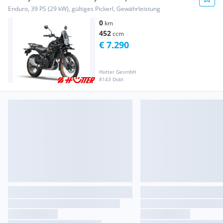
tubeless: hanle black
Enduro, 39 PS (29 kW), gültiges Pickerl, Gewährleistung
0
km
452
ccm
€ 7.290
Hütter GesmbH
8143 Dobl