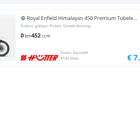
Royal Enfield Himalayan 450 Premium Tubeless
/ Farbe: kamet w...
Enduro, gültiges Pickerl, Gewährleistung
0
452
km
ccm
Hütter GesmbH
€ 7
8143 Dobl