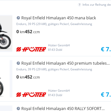
Infos zur Reihung d
Royal Enfield Himalayan 450 mana black
Enduro, 39 PS (29 kW), gültiges Pickerl, Gewährleistung
0
452
km
ccm
Hütter GesmbH
€ 7
8143 Dobl
Royal Enfield Himalayan 450 premium tubeless:
hanle black
Enduro, 39 PS (29 kW), gültiges Pickerl, Gewährleistung
0
452
km
ccm
Hütter GesmbH
€ 7
8143 Dobl
Royal Enfield Himalayan 450 RALLY SOFORT