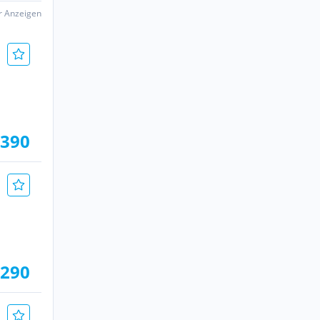
er Anzeigen
.390
.290