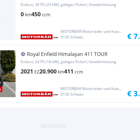
VERFÜGBAR!
Enduro, 39 PS (29 kW), gültiges Pickerl, Gewährleistung
0
450
km
ccm
MOTORBÄR Motorräder und Automobile Handelsgesellschaft m.b.H.
€ 7
6130 Schwaz
Royal Enfield Himalayan 411 TOUR
Enduro, 24 PS (18 kW), gültiges Pickerl, Gewährleistung
2021
20.900
411
EZ
km
ccm
MOTORBÄR Motorräder und Automobile Handelsgesellschaft m.b.H.
€ 3
6130 Schwaz