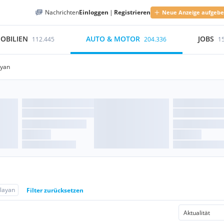
Nachrichten
Einloggen
|
Registrieren
Neue Anzeige aufgeb
OBILIEN
AUTO & MOTOR
JOBS
112.445
204.336
1
yan
layan
Filter zurücksetzen