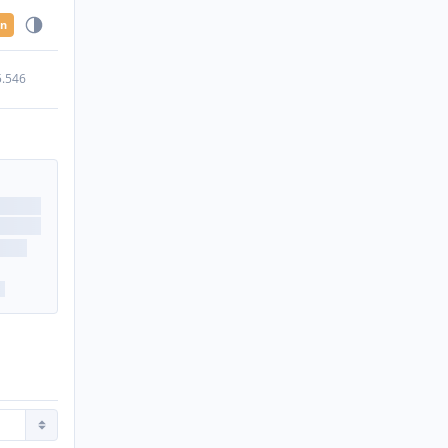
en
5.546