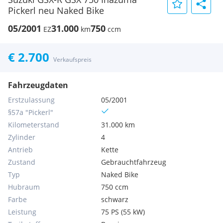
Pickerl neu Naked Bike
05/2001
31.000
750
EZ
km
ccm
€ 2.700
Verkaufspreis
Fahrzeugdaten
Erstzulassung
05/2001
§57a "Pickerl"
Kilometerstand
31.000 km
Zylinder
4
Antrieb
Kette
Zustand
Gebrauchtfahrzeug
Typ
Naked Bike
Hubraum
750 ccm
Farbe
schwarz
Leistung
75 PS (55 kW)