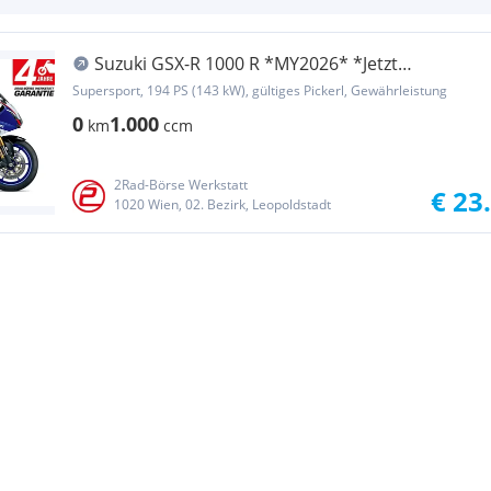
Suzuki GSX-R 1000 R *MY2026* *Jetzt
Vorbestellen*
Supersport, 194 PS (143 kW), gültiges Pickerl, Gewährleistung
0
1.000
km
ccm
2Rad-Börse Werkstatt
€ 23
1020 Wien, 02. Bezirk, Leopoldstadt