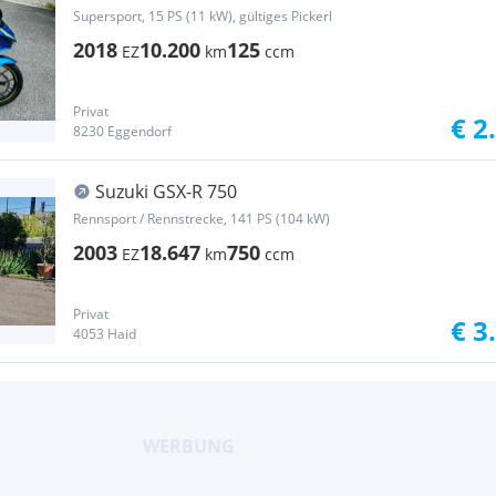
Supersport, 15 PS (11 kW), gültiges Pickerl
2018
10.200
125
EZ
km
ccm
Privat
€ 2
8230 Eggendorf
Suzuki GSX-R 750
Rennsport / Rennstrecke, 141 PS (104 kW)
2003
18.647
750
EZ
km
ccm
Privat
€ 3
4053 Haid