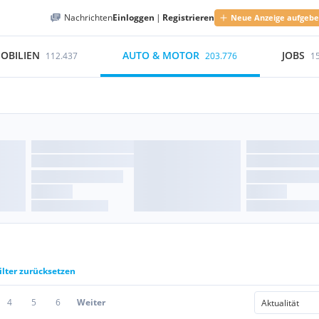
Nachrichten
Einloggen
|
Registrieren
Neue Anzeige aufgeb
OBILIEN
AUTO & MOTOR
JOBS
112.437
203.776
1
ilter zurücksetzen
4
5
6
Weiter