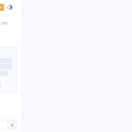
en
5.585