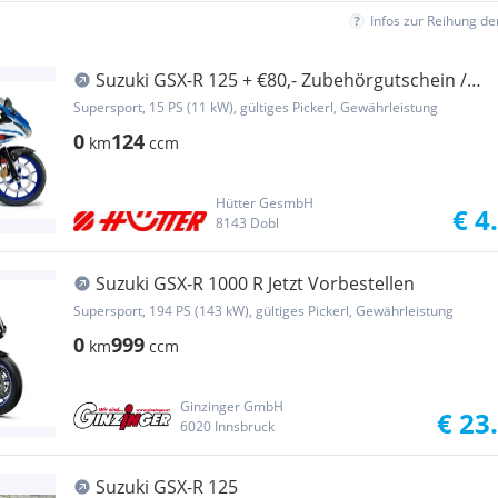
Infos zur Reihung d
Suzuki GSX-R 125 + €80,- Zubehörgutschein /
Hauspreis!
Supersport, 15 PS (11 kW), gültiges Pickerl, Gewährleistung
0
124
km
ccm
Hütter GesmbH
€ 4
8143 Dobl
Suzuki GSX-R 1000 R Jetzt Vorbestellen
Supersport, 194 PS (143 kW), gültiges Pickerl, Gewährleistung
0
999
km
ccm
Ginzinger GmbH
€ 23
6020 Innsbruck
Suzuki GSX-R 125