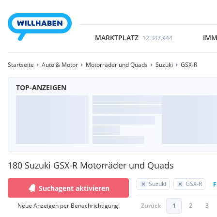
MARKTPLATZ
IMM
12.347.944
Startseite
Auto & Motor
Motorräder und Quads
Suzuki
GSX-R
TOP-ANZEIGEN
180 Suzuki GSX-R Motorräder und Quads
Suzuki
GSX-R
F
Suchagent aktivieren
Neue Anzeigen per Benachrichtigung!
Zurück
1
2
3