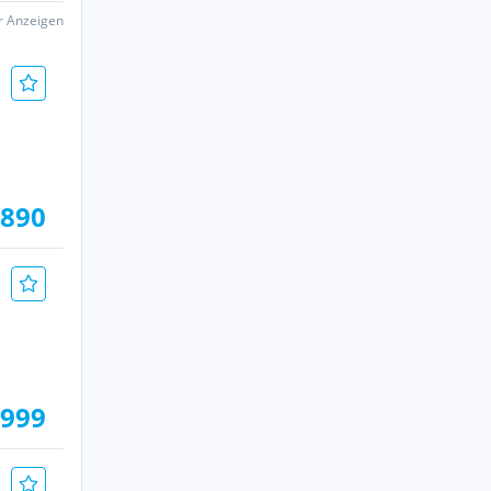
er Anzeigen
.890
.999