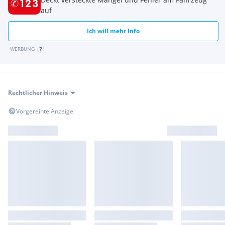
Angebot gilt vorbehaltlich Verfügbarkeit, Irrtümer
auf
vorbehalten!
Ich will mehr Info
GmbH
1110 Wien, Sofie-Lazarsfeld-Str. 17
WERBUNG
Tel: () 01/688 19 78
E-Mail:
Web:
Rechtlicher Hinweis
Vorgereihte Anzeige