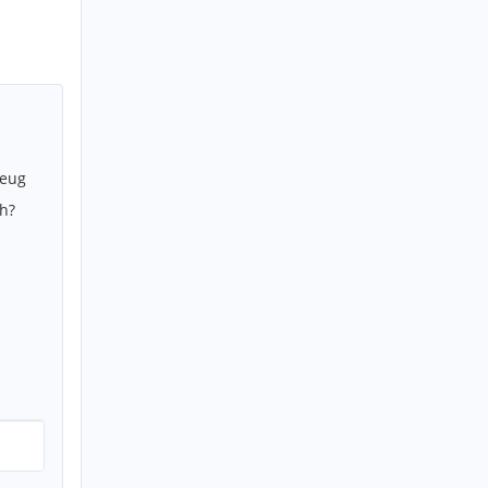
zeug
h?