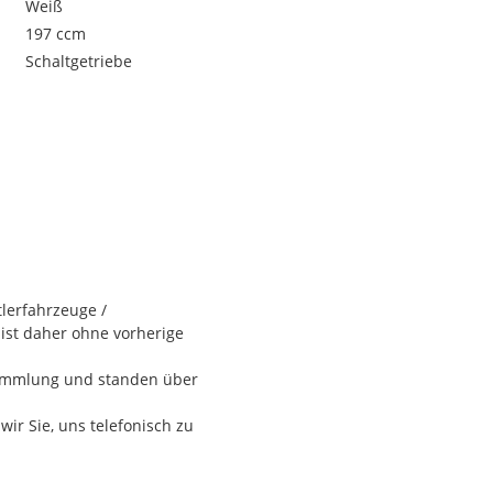
Weiß
197 ccm
Schaltgetriebe
lerfahrzeuge /
ist daher ohne vorherige
Sammlung und standen über
wir Sie, uns telefonisch zu
nd des von Ihnen geöffneten