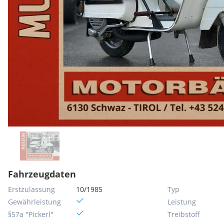
Fahrzeugdaten
Erstzulassung
10/1985
Typ
Gewährleistung
Leistung
§57a "Pickerl"
Treibstoff