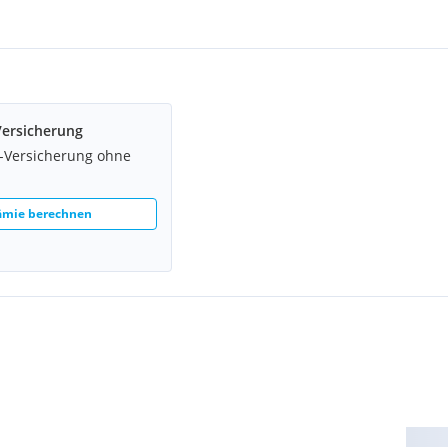
 gerne individuell im
Versicherung
z-Versicherung ohne
rämie berechnen