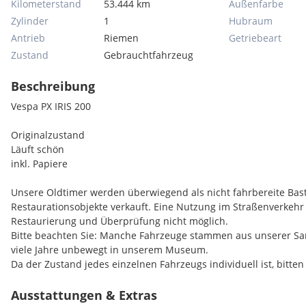
Kilometerstand
53.444 km
Außenfarbe
Zylinder
1
Hubraum
Antrieb
Riemen
Getriebeart
Zustand
Gebrauchtfahrzeug
Beschreibung
Vespa PX IRIS 200
Originalzustand
Läuft schön
inkl. Papiere
Unsere Oldtimer werden überwiegend als nicht fahrbereite Bast
Restaurationsobjekte verkauft. Eine Nutzung im Straßenverkehr 
Restaurierung und Überprüfung nicht möglich.
Bitte beachten Sie: Manche Fahrzeuge stammen aus unserer 
viele Jahre unbewegt in unserem Museum.
Da der Zustand jedes einzelnen Fahrzeugs individuell ist, bitten 
kontaktieren. Gemeinsam können wir dann den aktuellen Zusta
Fahrzeugs besprechen und vor Ort ansehen.
Ausstattungen & Extras