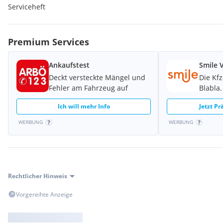
Einige Fahrzeuge sind grundsätzlich fahrbereit – dies klären wir
Serviceheft
Gespräch.
Premium Services
Ankaufstest
Smile 
Deckt versteckte Mängel und
Die Kf
Fehler am Fahrzeug auf
Blabla.
Ich will mehr Info
Jetzt P
WERBUNG
WERBUNG
Rechtlicher Hinweis
Vorgereihte Anzeige