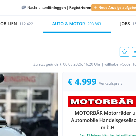
Nachrichten
Einloggen
|
Registrieren
Neue Anzeige aufgeb
OBILIEN
AUTO & MOTOR
JOBS
112.422
203.863
1
Zuletzt geändert:
06.08.2026, 16:20 Uhr
|
willhaben-Code:
1
€ 4.999
Verkaufspreis
MOTORBÄR Motorräder u
Automobile Handelsgesellsc
m.b.H.
Seit
15
Jahren Händler bei willhabe