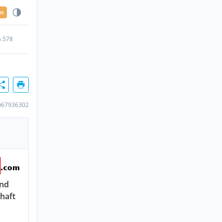
en
5.578
067936302
nd
haft
n