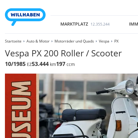
MARKTPLATZ
IMM
12.355.244
Startseite
Auto & Motor
Motorräder und Quads
Vespa
PX
Vespa PX 200 Roller / Scooter
10/1985
53.444
197
EZ
km
ccm