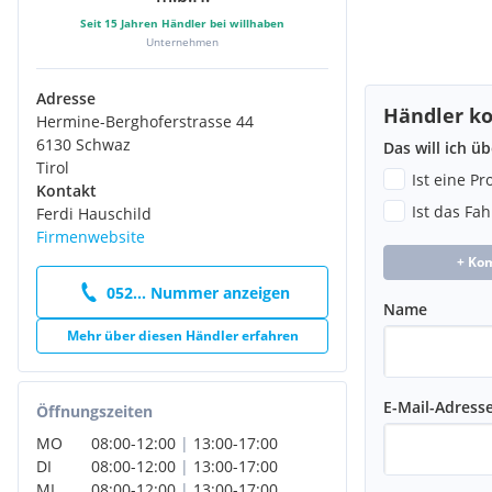
Seit
15
Jahren Händler bei willhaben
Unternehmen
Adresse
Händler ko
Hermine-Berghoferstrasse 44
6130 Schwaz
Das will ich ü
Tirol
Ist eine P
Kontakt
Ist das Fa
Ferdi Hauschild
Firmenwebsite
+ Ko
052... Nummer anzeigen
Name
Mehr über diesen Händler erfahren
E-Mail-Adress
Öffnungszeiten
MO
08:00
-
12:00
|
13:00
-
17:00
DI
08:00
-
12:00
|
13:00
-
17:00
MI
08:00
-
12:00
|
13:00
-
17:00